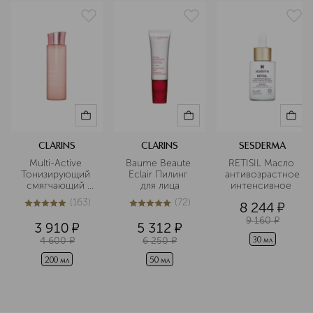
PHYTOSPHINGOSINE HCL POLYSILICONE-11
Подробнее
POLYSORBATE 20 SODIUM BENZOATE SODIUM
CHOLATE SODIUM HYALURONATE SODIUM HYDROXIDE
SODIUM LAUROYL LACTYLATE TEPRENONE
TOCOPHEROL TRIPEPTIDE-32 TRITICUM VULGARE
GERM EXTRACT XANTHAN GUM
CLARINS
CLARINS
SESDERMA
Multi-Active 
Baume Beaute 
RETISIL Масло 
Тонизирующий 
Eclair Пилинг 
антивозрастное 
смягчающий 
для лица
интенсивное 
флюид 
(
163
)
(
72
)
8 244
¤
5
из
5
163
5
из
5
72
9 160
¤
3 910
¤
5 312
¤
4 600
¤
6 250
¤
30 мл
200 мл
50 мл