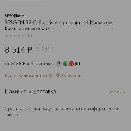
SESDERMA
SESGEN 32 Cell activating cream gel Крем-гель
Клеточный активатор
(
0
)
0
из
5
0
8 514
¤
9 460
¤
от
2128
¤
х 4 платежа
будет начислено
от
85
бонусов
Наличие и доставка
Москва
Сроки доставки будут рассчитаны при оформлении
заказа