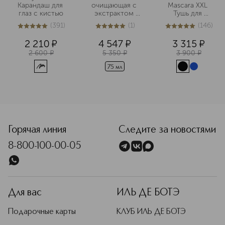
Карандаш для 
очищающая с 
Mascara XXL 
глаз с кистью
экстрактом 
Тушь для 
кипрея
максимального 
(
391
)
(
1
)
(
146
)
объема ресниц
4.9
из
5
391
5
из
5
1
4.9
из
5
146
2 210
¤
4 547
¤
3 315
¤
2 600
¤
5 350
¤
3 900
¤
75 мл
<p class="MsoNormal"><span style="font-size: 12.0pt; lin
Горячая линия
Следите за новостями
8-800-100-00-05
Для вас
ИЛЬ ДЕ БОТЭ
Подарочные карты
КЛУБ ИЛЬ ДЕ БОТЭ