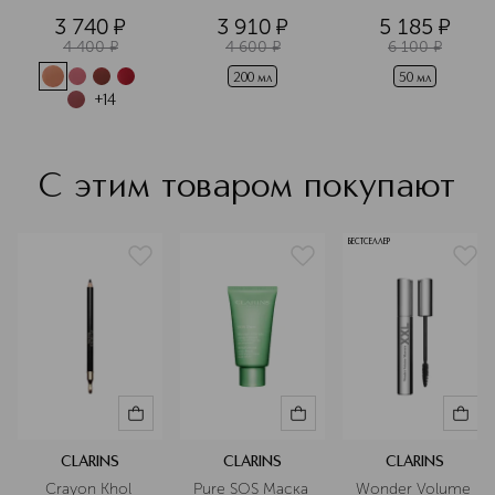
3 740
¤
3 910
¤
5 185
¤
4 400
¤
4 600
¤
6 100
¤
200 мл
50 мл
+
14
С этим товаром покупают
БЕСТСЕЛЛЕР
CLARINS
CLARINS
CLARINS
Crayon Khol 
Pure SOS Маска 
Wonder Volume 