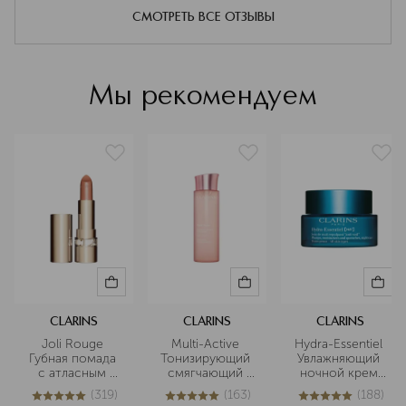
нанотехнологичных продуктов, в
PHENOXYETHANOL, SODIUM METHYLPARABEN,
СМОТРЕТЬ ВСЕ ОТЗЫВЫ
том числе нутрицевтиков.
PARFUM.
Подробнее
Мы рекомендуем
CLARINS
CLARINS
CLARINS
Joli Rouge 
Multi-Active 
Hydra-Essentiel 
Губная помада 
Тонизирующий 
Увлажняющий 
с атласным 
смягчающий 
ночной крем 
эффектом
флюид 
для любого 
(
319
)
(
163
)
(
188
)
типа кожи
4.9
из
5
319
5
из
5
163
5
из
5
188