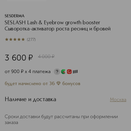
SESDERMA
SESLASH Lash & Eyebrow growth booster
Сыворотка-активатор роста ресниц и бровей
(
277
)
4.9
из
5
277
3 600
¤
4 000
¤
от
900
¤
х 4 платежа
будет начислено
от
36
бонусов
Наличие и доставка
Москва
Сроки доставки будут рассчитаны при оформлении
заказа