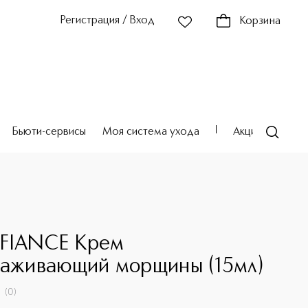
Регистрация / Вход
Корзина
Бьюти-сервисы
Моя система ухода
Акции
Театр
O
FIANCE Крем
лаживающий морщины (15мл)
(
0
)