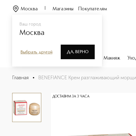
Москва
Магазины
Покупателям
Ваш город
Москва
ДА, ВЕРНО
Выбрать другой
Каталог
Бренды
Парфюмерия
Макияж
Ухо
BENEFIANCE Крем разглаживающий морщины (15мл)
Главная
•
BENEFIANCE Крем разглаживающий морщин
Описание
Характеристики
ДОСТАВИМ ЗА 3 ЧАСА