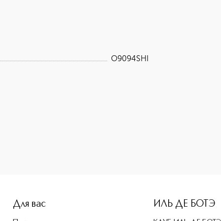
O9094SHI
e-height: 107%; color: #00b0f0;">BENEFIANCE Крем разглажи
Для вас
ИЛЬ ДЕ БОТЭ