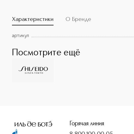
Характеристики
О Бренде
артикул
Посмотрите ещё
<p class="MsoNormal"><span style="font-size: 12.0pt; lin
Горячая линия