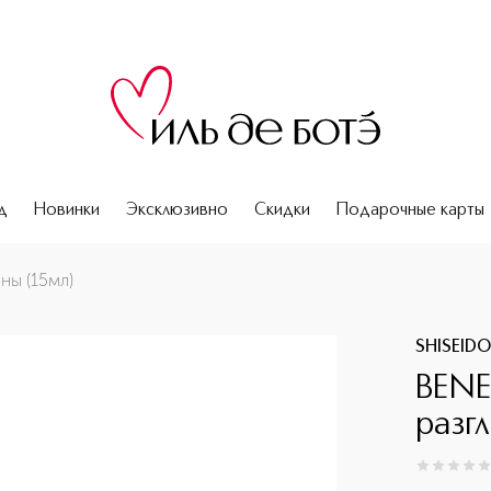
д
Новинки
Эксклюзивно
Скидки
Подарочные карты
ы (15мл)
SHISEID
BENE
разг
0
из
5
0