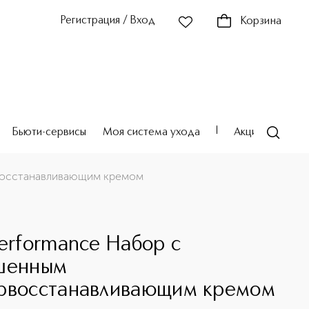
Регистрация / Вход
Корзина
Бьюти-сервисы
Моя система ухода
Акции
Театр
рвосстанавливающим кремом
O
Performance Набор с
шенным
рвосстанавливающим кремом