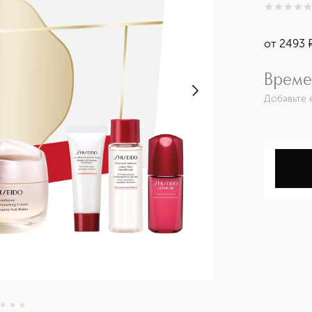
0
из
5
0
от
2493
Време
Добавьте 