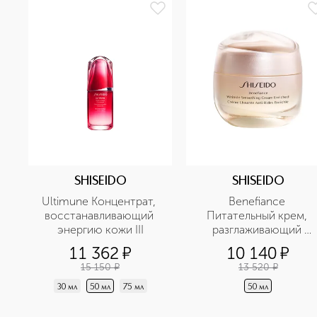
SHISEIDO
SHISEIDO
Ultimune Концентрат, 
Benefiance 
восстанавливающий 
Питательный крем, 
энергию кожи III
разглаживающий 
морщины
11 362
¤
10 140
¤
15 150
¤
13 520
¤
30 мл
50 мл
75 мл
50 мл