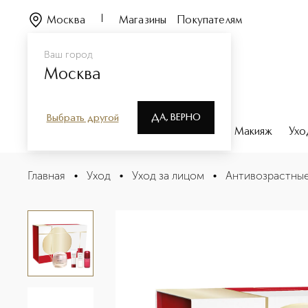
Москва
Магазины
Покупателям
Ваш город
Москва
ДА, ВЕРНО
Выбрать другой
Каталог
Бренды
Парфюмерия
Макияж
Ухо
Bio-Performance Набор с улучшенным супервосстан
Главная
•
Уход
•
Уход за лицом
•
Антивозрастные