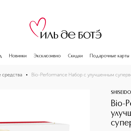
д
Новинки
Эксклюзивно
Скидки
Подарочные карты
авливающим кремом
 средства
•
Bio-Performance Набор с улучшенным супе
SHISEID
Bio-
улуч
супе