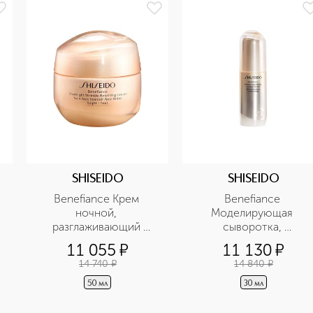
SHISEIDO
SHISEIDO
Benefiance Крем 
Benefiance 
ночной, 
Моделирующая 
разглаживающий 
сыворотка, 
морщины
разглаживающая 
11 055
¤
11 130
¤
морщины
14 740
¤
14 840
¤
50 мл
30 мл