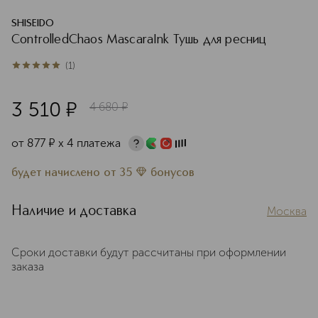
SHISEIDO
ControlledChaos MascaraInk Тушь для ресниц
(
1
)
5
из
5
1
3 510
¤
4 680
¤
от
877
¤
х 4 платежа
будет начислено
от
35
бонусов
Наличие и доставка
Москва
Сроки доставки будут рассчитаны при оформлении
заказа