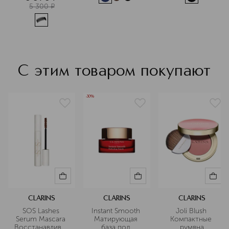
5 300
¤
С этим товаром покупают
-30%
CLARINS
CLARINS
CLARINS
SOS Lashes 
Instant Smooth 
Joli Blush 
Serum Mascara 
Матирующая 
Компактные 
Восстанавливающий
база под 
румяна