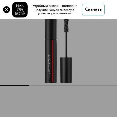
Оригинал 💯 ControlledChaos MascaraInk Тушь
Удобный онлайн-шоппинг
Скачать
для ресниц купить в интернет магазине ИЛЬ ДЕ
Получите бонусы за первую 
установку приложения!
БОТЭ с доставкой.
ControlledChaos MascaraInk Тушь для ресниц
Описание
Характеристики