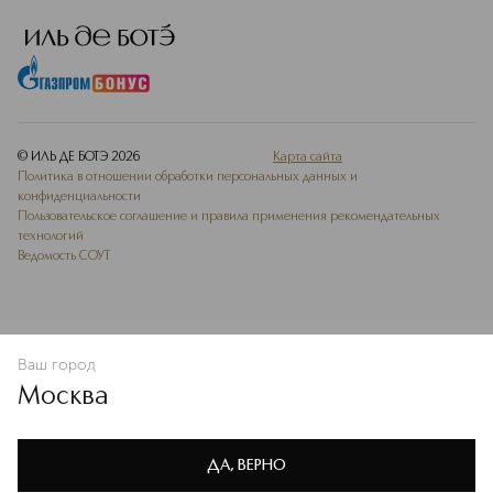
© ИЛЬ ДЕ БОТЭ
2026
Карта сайта
Политика в отношении обработки персональных данных и
конфиденциальности
Пользовательское соглашение и правила применения рекомендательных
технологий
Ведомость СОУТ
Ваш город
В КОРЗИНУ
КУПИТЬ СЕЙЧАС
Москва
Мы используем cookie-файлы и сервисы веб-аналитики. Они
необходимы для улучшения работы сайта. Подробнее –
OK
в
Политике конфиденциальности
ДА, ВЕРНО