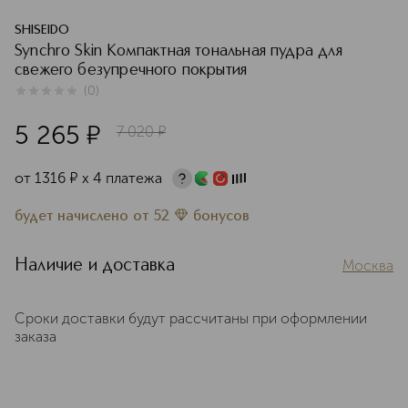
SHISEIDO
Synchro Skin Компактная тональная пудра для
свежего безупречного покрытия
(
0
)
0
из
5
0
5 265
¤
7 020
¤
от
1316
¤
х 4 платежа
будет начислено
от
52
бонусов
Наличие и доставка
Москва
Сроки доставки будут рассчитаны при оформлении
заказа