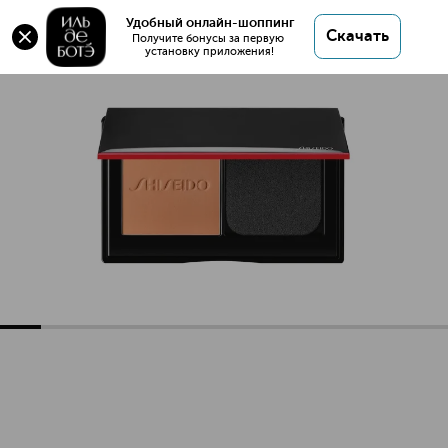
Synchro Skin Компактная тональная пудра для
Удобный онлайн-шоппинг
Скачать
свежего безупречного покрытия
Получите бонусы за первую 
установку приложения!
Synchro Skin Компактная тональная пудра для свежего бе