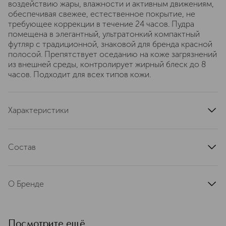
воздействию жары, влажности и активным движениям,
обеспечивая свежее, естественное покрытие, не
требующее коррекции в течение 24 часов. Пудра
помещена в элегантный, ультратонкий компактный
футляр с традиционной, знаковой для бренда красной
полосой. Препятствует оседанию на коже загрязнений
из внешней среды, контролирует жирный блеск до 8
часов. Подходит для всех типов кожи.
Характеристики
область применения
лицо
тип продукта
пудра
Состав
текстура
компактная, прессованная
TALC, SYNTHEТIC FLUORPHLOGOPIТE, CI 77891,
артикул
16120SH
ETHYLHEXYL METHOXYCINNAМAТЕ, BORON NIТRIDE,
О Бренде
DIPHENYL DIМETНICONE/VINYL DIPHENYL
DIMETНICONE/SILSESQUIOXANE CROSSPOLYМЕR,
SHISEIDO (Шисейдо) — одна из
NYLON-12, ZINC OXIDE,
первых косметических компаний в
HDI/TRIMETHYLOLHEXYLLACTONE CROSSPOLYMER,
мире, была основана в 1872 году в
Посмотрите ещё
CAPRYLIC/CAPRIC TRIGLYCERIDE,