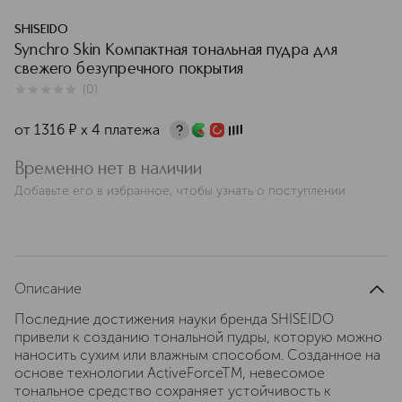
SHISEIDO
Synchro Skin Компактная тональная пудра для
свежего безупречного покрытия
(
0
)
0
из
5
0
от
1316
¤
х 4 платежа
Временно нет в наличии
Добавьте его в избранное, чтобы узнать о поступлении
Описание
Последние достижения науки бренда SHISEIDO
привели к созданию тональной пудры, которую можно
наносить сухим или влажным способом. Созданное на
основе технологии ActiveForceTM, невесомое
тональное средство сохраняет устойчивость к