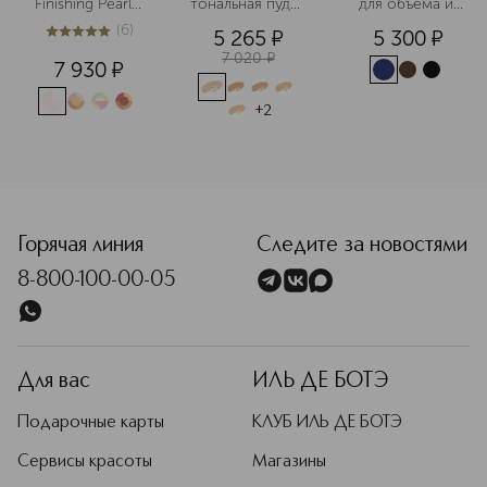
Finishing Pearls 
тональная пудра 
для объема и 
of Powder 
для свежего 
подкручивания 
(
6
)
5 265
¤
5 300
¤
Пудра для лица 
безупречного 
ресниц
5
из
5
6
в шариках
покрытия
7 020
¤
7 930
¤
+
2
Горячая линия
Следите за новостями
8-800-100-00-05
Для вас
ИЛЬ ДЕ БОТЭ
Подарочные карты
КЛУБ ИЛЬ ДЕ БОТЭ
Сервисы красоты
Магазины