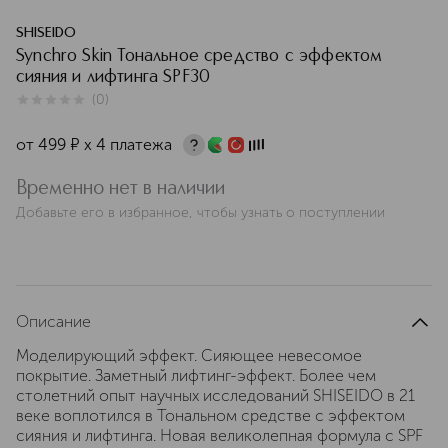
SHISEIDO
Synchro Skin Тональное средство с эффектом
сияния и лифтинга SPF30
(
0
)
0
из
5
0
от
499
¤
х 4 платежа
Временно нет в наличии
Добавьте его в избранное, чтобы узнать о поступлении
Описание
Моделирующий эффект. Сияющее невесомое
покрытие. Заметный лифтинг-эффект. Более чем
столетний опыт научных исследований SHISEIDO в 21
веке воплотился в Тональном средстве с эффектом
сияния и лифтинга. Новая великолепная формула с SPF