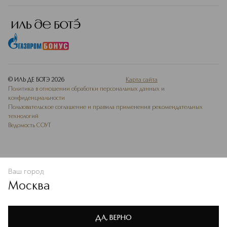
© ИЛЬ ДЕ БОТЭ
2026
Карта сайта
Политика в отношении обработки персональных данных и
конфиденциальности
Пользовательское соглашение и правила применения рекомендательных
технологий
Ведомость СОУТ
Ваш город
ДОБАВИТЬ В ИЗБРАННОЕ
Москва
Мы используем cookie-файлы и сервисы веб-аналитики. Они
необходимы для улучшения работы сайта. Подробнее –
OK
в
Политике конфиденциальности
ДА, ВЕРНО