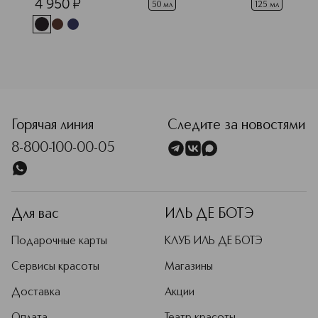
4 950
¤
абрикоса
снятия макияжа 
50 мл
125 мл
с глаз и губ с 
экстрактом 
нимфеи
<p class="MsoNormal"><span style="font-size: 12.0pt; line
Горячая линия
Следите за новостями
8-800-100-00-05
Для вас
ИЛЬ ДЕ БОТЭ
Подарочные карты
КЛУБ ИЛЬ ДЕ БОТЭ
Сервисы красоты
Магазины
Доставка
Акции