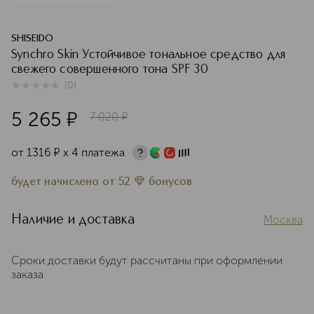
SHISEIDO
Synchro Skin Устойчивое тональное средство для
свежего совершенного тона SPF 30
(
0
)
0
из
5
0
5 265
¤
7 020
¤
от
1316
¤
х 4 платежа
будет начислено
от
52
бонусов
Наличие и доставка
Москва
Сроки доставки будут рассчитаны при оформлении
заказа