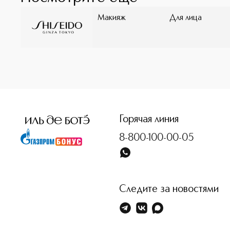
Макияж
Для лица
<p class="MsoNormal"><span style="font-size: 12.0pt; line
Горячая линия
8-800-100-00-05
Следите за новостями