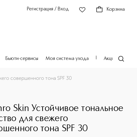
Регистрация / Вход
Корзина
Бьюти-сервисы
Моя система ухода
Акции
Театр
ежего совершенного тона SPF 30
O
hro Skin Устойчивое тональное
ство для свежего
ршенного тона SPF 30