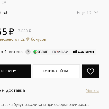
(
0
)
Еще 10
Birch
65
¤
7 020
¤
ачислено
от
52
бонусов
¤
х 4 платежа
 КОРЗИНУ
КУПИТЬ СЕЙЧАС
 и доставка
Москва
ставки будут рассчитаны при оформлении заказа