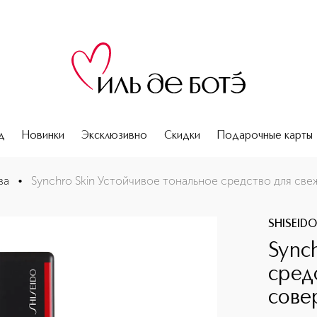
д
Новинки
Эксклюзивно
Скидки
Подарочные карты
жего совершенного тона SPF 30
ва
•
Synchro Skin Устойчивое тональное средство для св
SHISEID
Sync
сред
сове