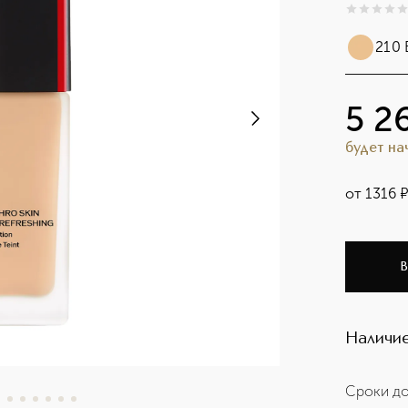
0
из
5
0
210 
5 2
будет н
от
1316
В
Наличие
Сроки до