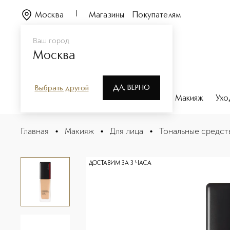
Москва
Магазины
Покупателям
Ваш город
Москва
ДА, ВЕРНО
Выбрать другой
Каталог
Бренды
Парфюмерия
Макияж
Ухо
Synchro Skin Устойчивое тональное средство для све
Главная
•
Макияж
•
Для лица
•
Тональные средст
Описание
Характеристики
ДОСТАВИМ ЗА 3 ЧАСА