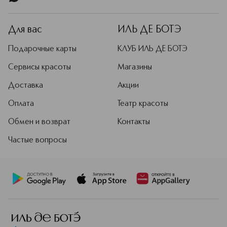
технологии, основанные на
японских традициях и качестве.
Сегодня бренд представлен на
Для вас
ИЛЬ ДЕ БОТЭ
рынке множеством линий ухода для
любой кожи. Коллекция для макияжа
Подарочные карты
КЛУБ ИЛЬ ДЕ БОТЭ
включает в себя все продукты для
создания идеального образа,
Сервисы красоты
Магазины
воплощенные в самых передовых
Доставка
Акции
текстурах и оттенках.
Подробнее
Оплата
Театр красоты
Обмен и возврат
Контакты
Частые вопросы