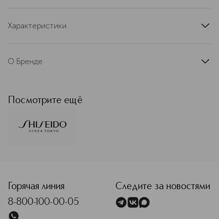
Характеристики
артикул
O9241
О Бренде
SHISEIDO (Шисейдо) — одна из
первых косметических компаний в
мире, была основана в 1872 году в
Посмотрите ещё
Токио. Начав с открытия небольшой
аптеки в модном районе Гинза и
создав революционное средство
для того времени, смягчающий
лосьон Eudermine, фармацевт
Оринобу Фукухара заложил
<p class="MsoNormal"><span style="font-size: 12.0pt; line
фундамент сегодняшней
корпорации. Спустя более чем 150
лет SHISEIDO — это 8 научных
Горячая линия
Следите за новостями
исследовательский центров,
8-800-100-00-05
несколько сотен премий в области
красоты и самые передовые