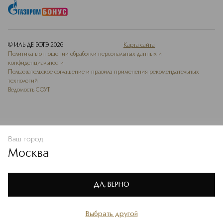
© ИЛЬ ДЕ БОТЭ
2026
Карта сайта
Политика в отношении обработки персональных данных и
конфиденциальности
Пользовательское соглашение и правила применения рекомендательных
технологий
Ведомость СОУТ
Ваш город
В КОРЗИНУ
КУПИТЬ СЕЙЧАС
Москва
Мы используем cookie-файлы и сервисы веб-аналитики. Они
необходимы для улучшения работы сайта. Подробнее –
OK
в
Политике конфиденциальности
ДА, ВЕРНО
Выбрать другой
Главная
Каталог
Избранное
Профиль
Корзина