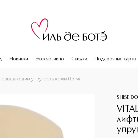
д
Новинки
Эксклюзивно
Скидки
Подарочные карты
упругость кожи (15 мл)
повышающий упругость кожи (15 мл)
SHISEID
VITA
лифт
упруг