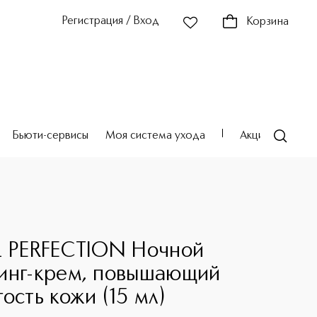
Регистрация / Вход
Корзина
Бьюти-сервисы
Моя система ухода
Акции
Театр
O
L PERFECTION Ночной
инг-крем, повышающий
ость кожи (15 мл)