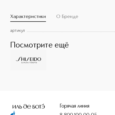
Характеристики
О Бренде
артикул
Посмотрите ещё
<p class="MsoNormal"><span style="font-size: 12.0pt; lin
Горячая линия