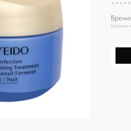
0
из
5
0
Време
Добавьте 