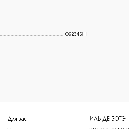
O9234SHI
e-height: 107%; color: #00b0f0;">VITAL PERFECTION Ночной 
Для вас
ИЛЬ ДЕ БОТЭ