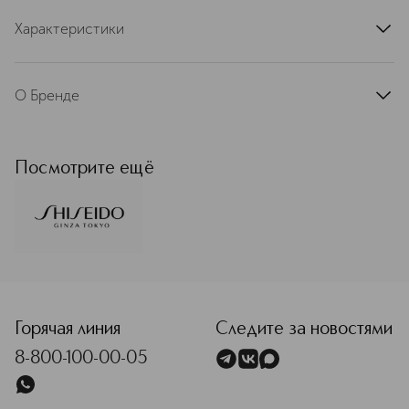
Характеристики
артикул
85687
О Бренде
SHISEIDO (Шисейдо) — одна из
первых косметических компаний в
мире, была основана в 1872 году в
Посмотрите ещё
Токио. Начав с открытия небольшой
аптеки в модном районе Гинза и
создав революционное средство
для того времени, смягчающий
лосьон Eudermine, фармацевт
Оринобу Фукухара заложил
<p class="MsoNormal"><span style="font-size: 12.0pt; lin
фундамент сегодняшней
корпорации. Спустя более чем 150
лет SHISEIDO — это 8 научных
Горячая линия
Следите за новостями
исследовательский центров,
8-800-100-00-05
несколько сотен премий в области
красоты и самые передовые
технологии, основанные на