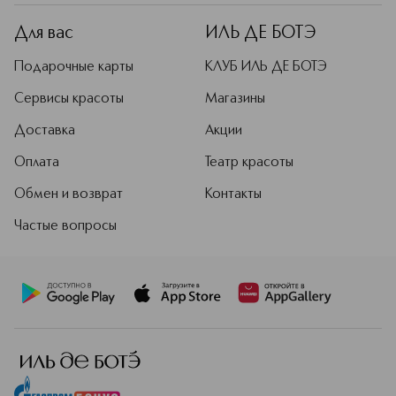
японских традициях и качестве.
Сегодня бренд представлен на
Для вас
ИЛЬ ДЕ БОТЭ
рынке множеством линий ухода для
любой кожи. Коллекция для макияжа
Подарочные карты
КЛУБ ИЛЬ ДЕ БОТЭ
включает в себя все продукты для
создания идеального образа,
Сервисы красоты
Магазины
воплощенные в самых передовых
Доставка
Акции
текстурах и оттенках.
Подробнее
Оплата
Театр красоты
Обмен и возврат
Контакты
Частые вопросы