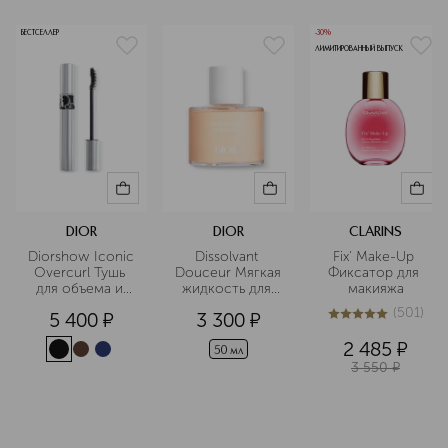
БЕСТСЕЛЛЕР
-30%
ЛИМИТИРОВАННЫЙ ВЫПУСК
DIOR
DIOR
CLARINS
Diorshow Iconic 
Dissolvant 
Fix' Make-Up 
Overcurl Тушь 
Douceur Мягкая 
Фиксатор для 
для объема и 
жидкость для 
макияжа
подкручивания 
снятия лака 
(
501
)
5 400
¤
3 300
¤
ресниц
обогащенная 
5
из
5
501
экстрактом 
2 485
¤
абрикоса
50 мл
3 550
¤