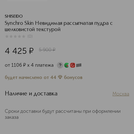
SHISEIDO
Synchro Skin Невидимая рассыпчатая пудра с
шелковистой текстурой
(
0
)
0
из
5
0
4 425
¤
5 900
¤
от
1106
¤
х 4 платежа
будет начислено
от
44
бонусов
Наличие и доставка
Москва
Сроки доставки будут рассчитаны при оформлении
заказа