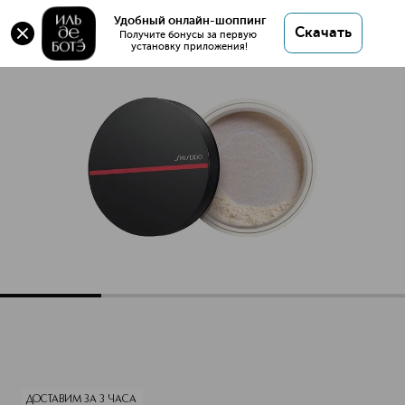
Оригинал 💯 Synchro Skin Невидимая
Удобный онлайн-шоппинг
Скачать
рассыпчатая пудра с шелковистой текстурой
Получите бонусы за первую 
установку приложения!
купить в интернет магазине ИЛЬ ДЕ БОТЭ с
доставкой.
Synchro Skin Невидимая рассыпчатая пудра с шелковисто
Описание
Характеристики
ДОСТАВИМ ЗА 3 ЧАСА