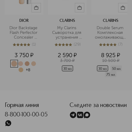
DIOR
CLARINS
CLARINS
Dior Backstage 
My Clarins 
Double Serum 
Flash Perfector 
Сыворотка для 
Комплексная 
Concealer 
устранения 
омолаживающая
Водостойкий 
мелких 
 двойная 
(
1
)
(
29
)
(
7
)
корректор для 
несовершенств 
сыворотка для 
5
из
5
1
4.9
из
5
29
5
из
5
7
лица и тела
кожи лица
лица 
3 750
¤
2 590
¤
8 925
¤
3 700
¤
10 500
¤
30 мл
30 мл
50 мл
+
8
75 мл
<p class="MsoNormal"><span style="font-size: 12.0pt; line
Горячая линия
Следите за новостями
8-800-100-00-05