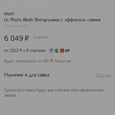
SISLEY
Le Phyto-Blush Фиторумяна с эффектом сияния
(
0
)
0
из
5
0
6 049
¤
9 300
¤
от
1512
¤
х 4 платежа
будет начислено
от
60
бонусов
Наличие и доставка
Москва
Сроки доставки будут рассчитаны при оформлении
заказа