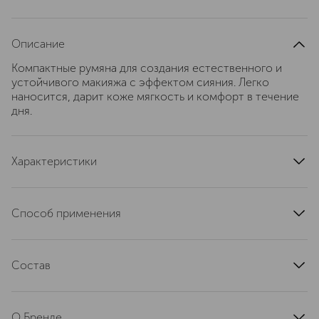
Описание
Компактные румяна для создания естественного и
устойчивого макияжа с эффектом сияния. Легко
наносится, дарит коже мягкость и комфорт в течение
дня.
Характеристики
область применения
щеки
страна производства
Италия
Способ применения
текстура
компактная, прессованная, пудровая
Наносить кистью для румян круговыми движениями на
эффект
сияние
скулы или середину щёк, слегка растягивая цвет к
артикул
Состав
182011
вискам.
MICA, POLYETHYLENE, BORON NITRIDE, C12-15 ALKYL
BENZOATE, CAPRYLIC/CAPRIC TRIGLYCERIDE,
О Бренде
POLYGLYCERYL-2 ISOSTEARATE/DIMER DILINOLEATE