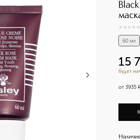
Blac
маск
0
из
5
0
60 мл
15 
будет н
от
3935
В
Наличие