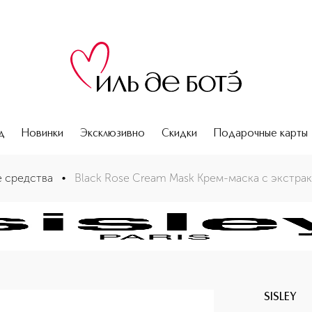
д
Новинки
Эксклюзивно
Скидки
Подарочные карты
ной розы
 средства
•
Black Rose Cream Mask Крем-маска с экстра
SISLEY