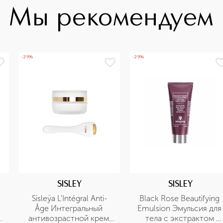
Мы рекомендуем
-25%
-25%
SISLEY
SISLEY
Sisleÿa L'Intégral Anti-
Black Rose Beautifying 
Âge Интегральный 
Emulsion Эмульсия для 
антивозрастной крем 
тела с экстрактом 