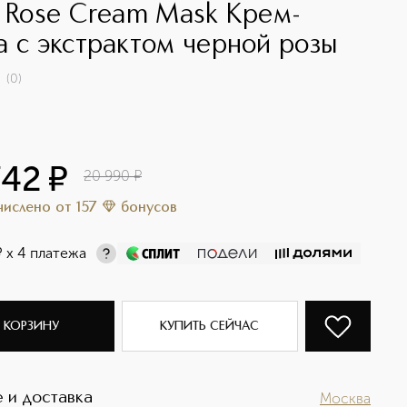
k Rose Cream Mask Крем-
а с экстрактом черной розы
(
0
)
742
¤
20 990
¤
ачислено
от
157
бонусов
¤
х 4 платежа
 КОРЗИНУ
КУПИТЬ СЕЙЧАС
 и доставка
Москва