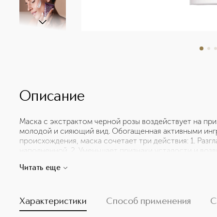
Описание
Маска с экстрактом черной розы воздействует на при
молодой и сияющий вид. Обогащенная активными инг
происхождения, маска сочетает три действия: 1. Разг
наполненной. 2. Уменьшает признаки усталости и возв
смягчает кожу. Всего 10–15 минут – и лицо выглядит 
Читать еще
сияющей. Нежная кремовая текстура и фирменный аро
пробуждают чувства и дарят ощущение наслаждения 
Некомедогенно. Активные ингредиенты: экстракт черн
физалиса – способствует синтезу коллагена для более
Характеристики
Способ применения
С
pavonica – способствует синтезу гликозаминогликано