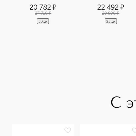
розы
черной розы
20 782
¤
22 492
¤
27 710
¤
29 990
¤
50 мл
25 мл
С э