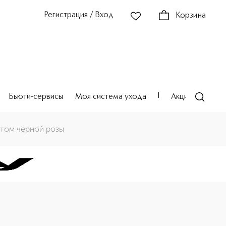
Регистрация / Вход
Корзина
Бьюти-сервисы
Моя система ухода
Акции
Театр
ктом черной розы