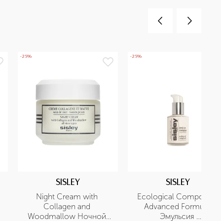
-25%
-25%
SISLEY
SISLEY
Night Cream with 
Ecological Compound 
Collagen and 
Advanced Formula 
Woodmallow Ночной 
Эмульсия 