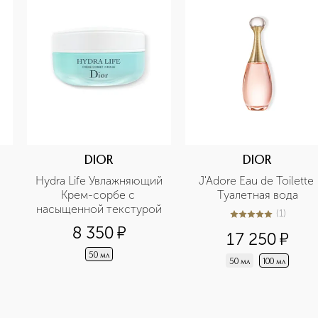
DIOR
DIOR
Hydra Life Увлажняющий 
J'Adore Eau de Toilette 
Крем-сорбе с 
Туалетная вода
насыщенной текстурой
(
1
)
5
из
5
1
8 350
¤
17 250
¤
50 мл
50 мл
100 мл