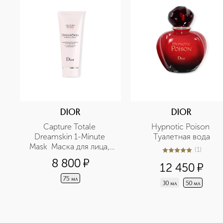
DIOR
DIOR
Capture Totale 
Hypnotic Poison 
Dreamskin 1-Minute 
Туалетная вода
Mask  Маска для лица, 
(
1
)
5
из
5
1
придающая коже 
8 800
¤
12 450
¤
совершенство
75 мл
30 мл
50 мл