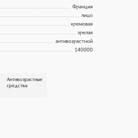
окислительного стресса; экстракт
Франция
экстракт хлореллы – возвращает коже
провитамин B5 – смягчает и увлажняет
лицо
няет кожу; фитосквалан – смягчает и
кремовая
зрелая
антивозрастной
140000
Антивозрастные
средства