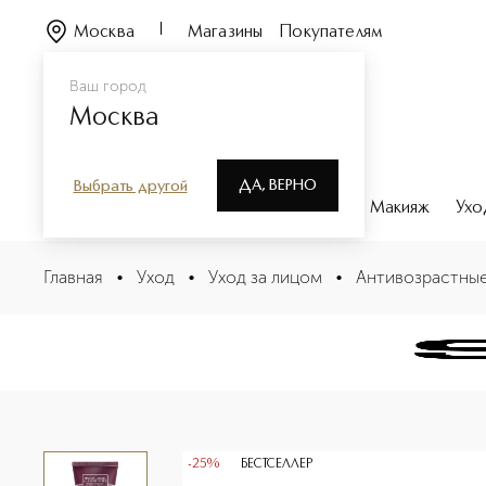
Москва
Магазины
Покупателям
Ваш город
Москва
ДА, ВЕРНО
Выбрать другой
Каталог
Бренды
Парфюмерия
Макияж
Ухо
Black Rose Cream Mask Крем-маска с экстрактом чер
Главная
•
Уход
•
Уход за лицом
•
Антивозрастные
Описание
Характеристики
-25%
БЕСТСЕЛЛЕР