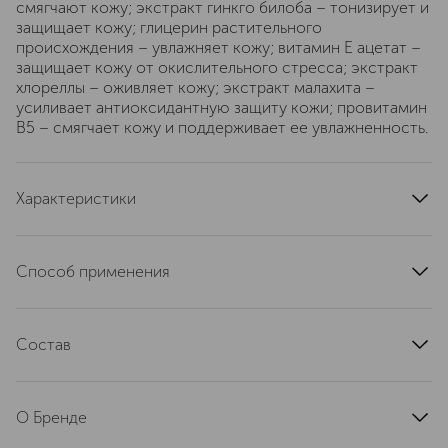
смягчают кожу; экстракт гинкго билоба – тонизирует и
защищает кожу; глицерин растительного
происхождения – увлажняет кожу; витамин E ацетат –
защищает кожу от окислительного стресса; экстракт
хлореллы – оживляет кожу; экстракт малахита –
усиливает антиоксидантную защиту кожи; провитамин
B5 – смягчает кожу и поддерживает ее увлажненность.
Характеристики
страна производства
Франция
область применения
кожа вокруг глаз
Способ применения
текстура
гелевая
Нанести плотным слоем на очищенную сухую кожу
тип кожи
для всех типов
вокруг глаз, включая веки. Оставить на 10 минут, затем
эффект
Состав
удалить излишки средства. Смывать не требуется.
антивозрастной, от кругов под глазами, от отеков
Наносить 2–3 раза в неделю утром или вечером.
GLYCERIN, AQUA/WATER/EAU, HELIANTHUS ANNUUS
артикул
142100
(SUNFLOWER) SEED OIL, BUTYLENE GLYCOL, ISODECYL
О Бренде
NEOPENTANOATE, SODIUM ACRYLATES COPOLYMER,
TOCOPHERYL ACETATE, ROSA CENTIFOLIA FLOWER