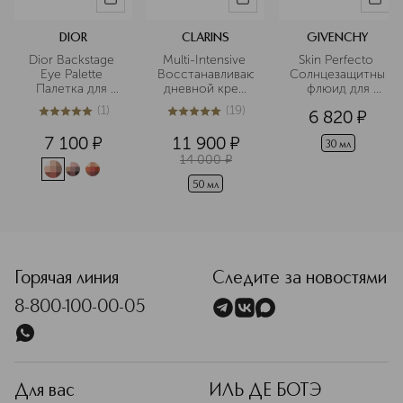
DIOR
CLARINS
GIVENCHY
Dior Backstage 
Multi-Intensive 
Skin Perfecto 
Eye Palette 
Восстанавливающий
Солнцезащитный
Палетка для 
 дневной крем 
 флюид для 
глаз
с эффектом 
сияния кожи 
(
1
)
(
19
)
6 820
¤
лифтинга и 
SPF 50+/PA 
5
из
5
1
5
из
5
19
сияния для 
++++
7 100
¤
11 900
¤
любого типа 
30 мл
14 000
¤
кожи
50 мл
<p class="MsoNormal"><span style="font-size: 12.0pt; line
Горячая линия
Следите за новостями
8-800-100-00-05
Для вас
ИЛЬ ДЕ БОТЭ