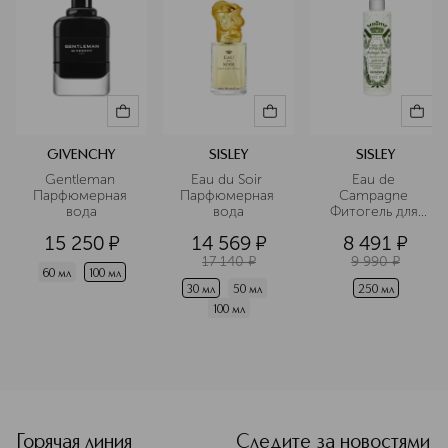
GIVENCHY
SISLEY
SISLEY
Gentleman 
Eau du Soir 
Eau de 
Парфюмерная 
Парфюмерная 
Campagne 
вода
вода
Фитогель для 
душа и ванны
15 250
¤
14 569
¤
8 491
¤
17 140
¤
9 990
¤
60 мл
100 мл
30 мл
50 мл
250 мл
100 мл
<p class="MsoNormal"><span style="font-size: 12.0pt; line
Горячая линия
Следите за новостями