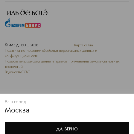
© ИЛЬ ДЕ БОТЭ
2026
Карта сайта
Политика в отношении обработки персональных данных и
конфиденциальности
Пользовательское соглашение и правила применения рекомендательных
технологий
Ведомость СОУТ
Ваш город
В КОРЗИНУ
КУПИТЬ СЕЙЧАС
Москва
Мы используем cookie-файлы и сервисы веб-аналитики. Они
необходимы для улучшения работы сайта. Подробнее –
OK
в
Политике конфиденциальности
ДА, ВЕРНО