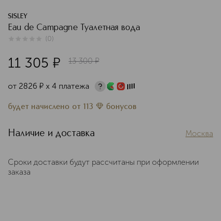
SISLEY
Eau de Campagne Туалетная вода
(
0
)
0
из
5
0
11 305
¤
13 300
¤
от
2826
¤
х 4 платежа
будет начислено
от
113
бонусов
Наличие и доставка
Москва
Сроки доставки будут рассчитаны при оформлении
заказа