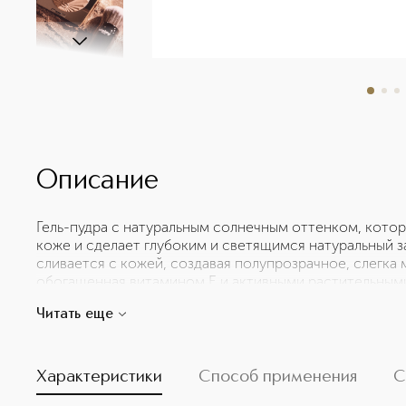
Описание
Гель-пудра с натуральным солнечным оттенком, котор
коже и сделает глубоким и светящимся натуральный за
сливается с кожей, создавая полупрозрачное, слегк
обогащенная витамином E и активными растительным
укреплению барьерной функции кожи и предотвращает
Читать еще
ощущение комфорта, сияние кожи и естественный эффе
проведенного на солнце. Цвет лица улучшается, а рел
придает особую изысканность вашему образу. Активны
защищает кожу от окислительного стресса; фитосква
Характеристики
Способ применения
С