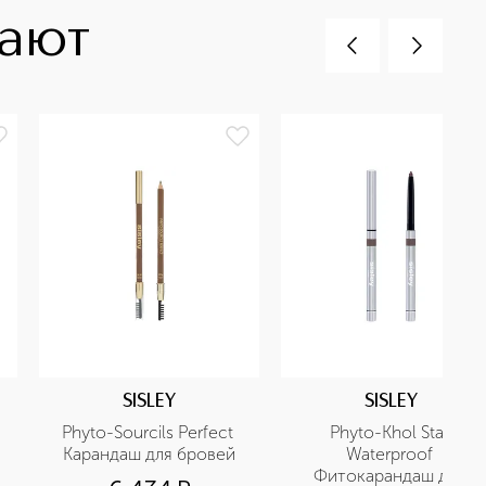
пают
SISLEY
SISLEY
Phyto-Sourcils Perfect 
Phyto-Khol Star 
Карандаш для бровей
Waterproof 
Фитокарандаш для 