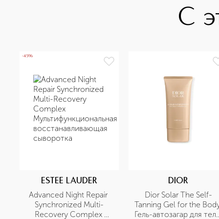
С э
-45%
ESTEE LAUDER
DIOR
Advanced Night Repair 
Dior Solar The Self-
Synchronized Multi-
Tanning Gel for the Body
Recovery Complex 
Гель-автозагар для тела