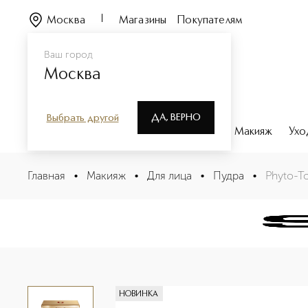
Москва
Магазины
Покупателям
Ваш город
Москва
ДА, ВЕРНО
Выбрать другой
Каталог
Бренды
Парфюмерия
Макияж
Ухо
Phyto-Touche Компактная пудра Иллюзия лета
Главная
•
Макияж
•
Для лица
•
Пудра
•
Phyto-T
Описание
Характеристики
НОВИНКА