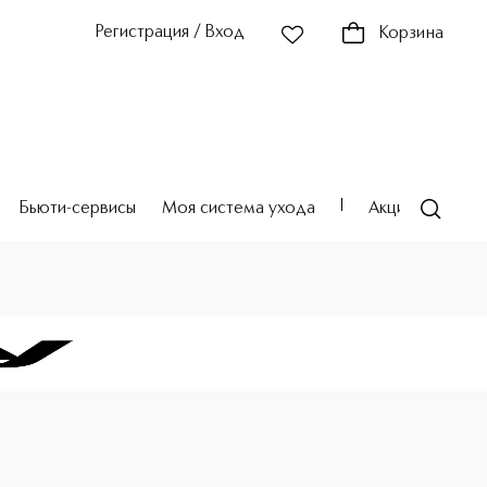
Регистрация / Вход
Корзина
Бьюти-сервисы
Моя система ухода
Акции
Театр