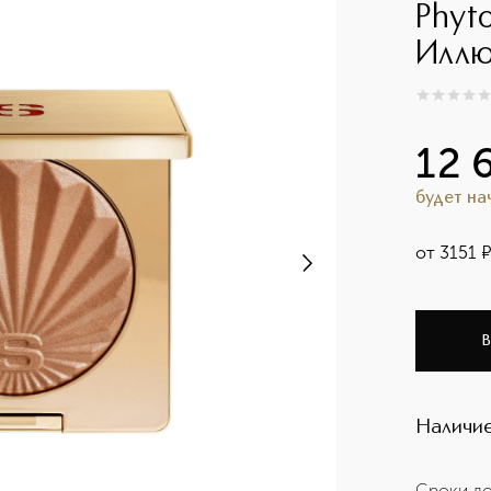
Phyt
Иллю
0
из
5
0
12 
будет н
от
3151
В
Наличие
Сроки до