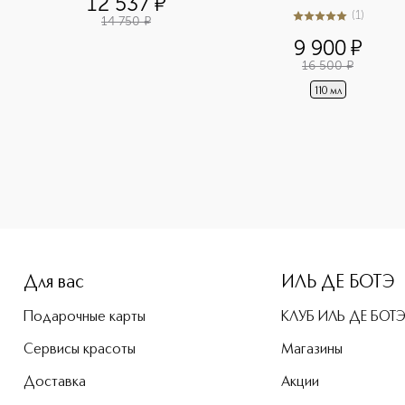
12 537
¤
(
1
)
14 750
¤
5
из
5
1
9 900
¤
16 500
¤
110 мл
-height: 107%; color: #00b0f0;">Phyto-Touche Компактная п
Для вас
ИЛЬ ДЕ БОТЭ
Подарочные карты
КЛУБ ИЛЬ ДЕ БОТ
Сервисы красоты
Магазины
Доставка
Акции