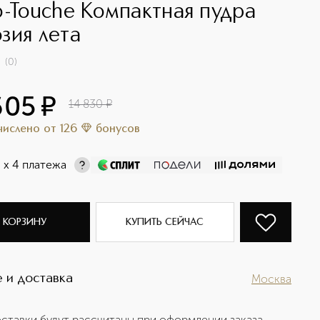
o-Touche Компактная пудра
зия лета
(
0
)
605
¤
14 830
¤
ачислено
от
126
бонусов
¤
х 4 платежа
 КОРЗИНУ
КУПИТЬ СЕЙЧАС
 и доставка
Москва
ставки будут рассчитаны при оформлении заказа