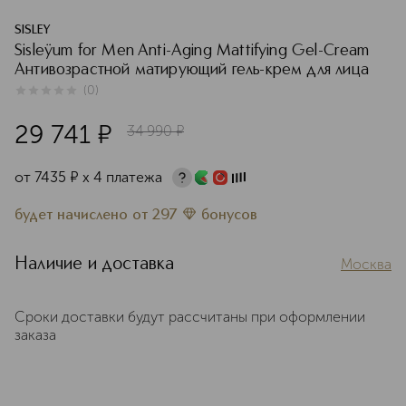
SISLEY
Sisleÿum for Men Anti-Aging Mattifying Gel-Cream
Антивозрастной матирующий гель-крем для лица
(
0
)
0
из
5
0
29 741
¤
34 990
¤
от
7435
¤
х 4 платежа
будет начислено
от
297
бонусов
Наличие и доставка
Москва
Сроки доставки будут рассчитаны при оформлении
заказа