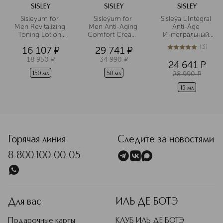
SISLEY
SISLEY
SISLEY
Sisleÿum for 
Sisleÿum for 
Sisleÿa L'Intégral 
Men Revitalizing 
Men Anti-Aging 
Anti-Âge 
Toning Lotion 
Comfort Cream 
Интегральный 
Восстанавливающий
Антивозрастной
антивозрастной 
(
3
)
16 107
¤
29 741
¤
 тонизирующий 
 крем для 
крем для 
5
из
5
3
лосьон для лица
нормальной и 
контура глаз и 
18 950
¤
34 990
¤
24 641
¤
сухой кожи 
губ
28 990
¤
лица
150 мл
50 мл
15 мл
<p class="MsoNormal"><span style="font-size: 12.0pt; line
Горячая линия
Следите за новостями
8-800-100-00-05
Для вас
ИЛЬ ДЕ БОТЭ
Подарочные карты
КЛУБ ИЛЬ ДЕ БОТЭ