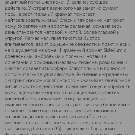
защитный потенциал кожи. 3. Балансирующее
действие. Экстракт яванского чая заметно сужает
поры, а растительный крахмал помогает
нейтрализовать жирный блеск и мгновенно матирует
кожу. Укрепленная и восстановленная, кожа на весь
день становится матовой, чистой, более гладкой и
упругой. Легкая нелипкая текстура быстро
впитывается, дарит ощущение свежести и практически
не ощущается на коже. Фирменный аромат Sisleÿum с
древесными, амбровыми и пряными нотами в
сочетании с эфирными маслами тимьяна, розмарина и
шалфея создает атмосферу благополучия и приносит
дополнительное удовольствие. Активные ингредиенты:
экстракт изодониса японского – оказывает глобальное
антивозрастное действие, повышает тонус и упругость
кожи; аденозин – борется с морщинами; фитактив
кинкелибы – успокаивает кожу, защищает от
окислительного стресса; экстракт листьев белой ивы –
помогает коже бороться со стрессом, оказывает
антиоксидантное действие; витамин E ацетат –
укрепляет естественные защитные механизмы кожи;
ниацинамид (витамин B3) – укрепляет барьерную
функцию кожи; протеины миндаля – защищают кожу от