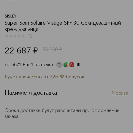
SISLEY
Super Soin Solaire Visage SPF 30 Солнцезащитный
крем для лица
(
0
)
0
из
5
0
22 687
¤
30 250
¤
от
5671
¤
х 4 платежа
будет начислено
от
226
бонусов
Наличие и доставка
Москва
Сроки доставки будут рассчитаны при оформлении
заказа