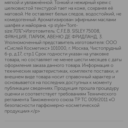
мягкой и увлажнённой. Тонкий и нежирный крем с
шелковистой текстурой тает на коже, сохраняя её
матовой. Не оставляет белых следов, водостойкий, не
комедогенный. Ароматизирован эфирными маслами
шалфея и майорана. <p style="font-
size:70%">Изготовитель: C.F.E.B. SISLEY 75008,
ФРАНЦИЯ, ПАРИЖ, АВЕНЮ ДЕ ФРИДЛАНД, 3.
Уполномоченный представитель изготовителя: ООО
«Сислей Косметикс» 101000, г. Москва, Чистопрудный
б-р, д.17, cтр.1 Срок годности указан на упаковке
товара, но составляет не менее шести месяцев с даты
оформления заказа данного товара. Информация о
технических характеристиках, комплекте поставки, и
внешнем виде товара носит справочный характер и
основывается на последних доступных к моменту
публикации сведениях. Продукция прошла процедуру
оценки и соответствует требованиям Технического
регламента Таможенного союза ТР ТС 009/2011 «О
безопасности парфюмерно-косметической
продукции».</p>