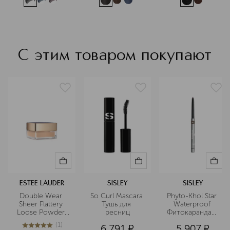
Подробнее
С этим товаром покупают
ESTEE LAUDER
SISLEY
SISLEY
Double Wear 
So Curl Mascara 
Phyto-Khol Star 
Sheer Flattery 
Тушь для 
Waterproof 
Loose Powder 
ресниц
Фитокарандаш 
Рассыпчатая 
для контура 
(
1
)
6 791
¤
5 907
¤
пудра
глаз 
5
из
5
1