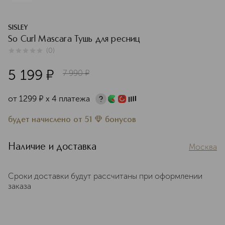
SISLEY
So Curl Mascara Тушь для ресниц
(
0
)
0
из
5
0
5 199
¤
7 990
¤
от
1299
¤
х 4 платежа
будет начислено
от
51
бонусов
Наличие и доставка
Москва
Сроки доставки будут рассчитаны при оформлении
заказа