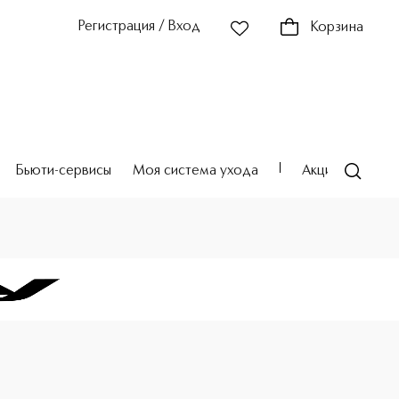
Регистрация / Вход
Корзина
Бьюти-сервисы
Моя система ухода
Акции
Театр