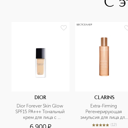
С э
БЕСТСЕЛЛЕР
DIOR
CLARINS
Dior Forever Skin Glow 
Extra-Firming 
SPF15 PA+++ Тональный 
Регенерирующая 
крем для лица с 
эмульсия для лица для 
сияющим финишем
любого типа кожи
(
12
)
6 900
¤
5
из
5
12