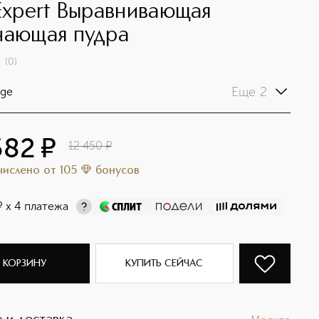
 Expert Выравнивающая
чающая пудра
(
0
)
Еще 2
ige
582
¤
12 450
¤
ачислено
от
105
бонусов
¤
х 4 платежа
 КОРЗИНУ
КУПИТЬ СЕЙЧАС