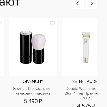
пают
GIVENCHY
ESTEE LAUDER
 
Prisme Libre Кисть для 
Double Wear Smooth & 
нанесения макияжа
Blur Primer Праймер для
лица
5 490
¤
4 575
¤