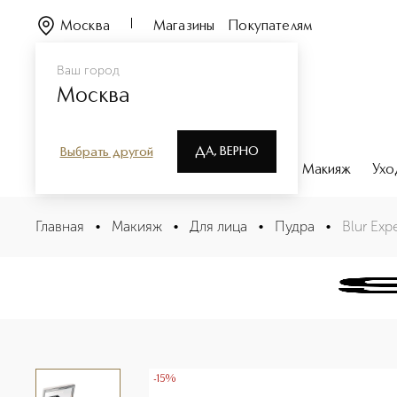
Москва
Магазины
Покупателям
Ваш город
Москва
ДА, ВЕРНО
Выбрать другой
Каталог
Бренды
Парфюмерия
Макияж
Ухо
Blur Expert Выравнивающая смягчающая пудра
Главная
•
Макияж
•
Для лица
•
Пудра
•
Blur Ex
Описание
Характеристики
-15%