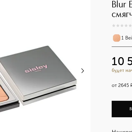
Blur
смяг
0
из
5
0
1 Be
10 
будет н
от
2645
В