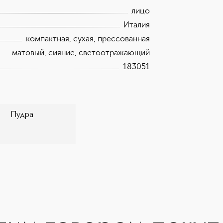
а Таможенного союза ТР ТС 009/2011
лицо
ции».</p>
Италия
компактная, сухая, прессованная
матовый, сияние, светоотражающий
183051
Пудра