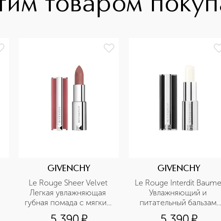
тим товаром поку
GIVENCHY
GIVENCHY
Le Rouge Sheer Velvet 
Le Rouge Interdit Baume
Легкая увлажняющая 
Увлажняющий и 
губная помада с мягким 
питательный бальзам 
матовым финишем
для губ
5 390
¤
5 390
¤