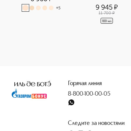
9 945
¤
+
5
11 700
¤
100 мл
<p class="MsoNormal"><span style="font-size: 12.0pt; line
Горячая линия
8-800-100-00-05
Следите за новостями