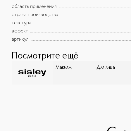
соответствует требованиям Технического регламент
область применения
«О безопасности парфюмерно-косметической продук
страна производства
текстура
эффект
артикул
Посмотрите ещё
Макияж
Для лица