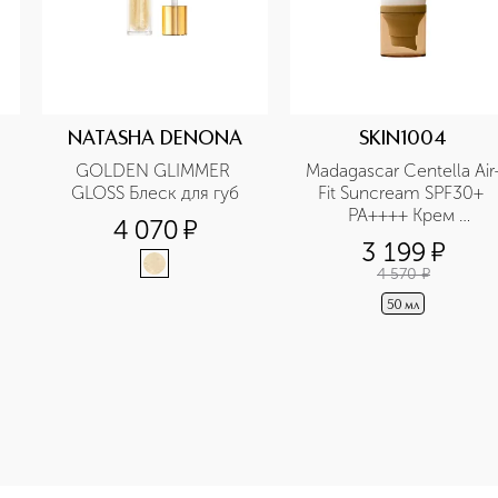
NATASHA DENONA
SKIN1004
GOLDEN GLIMMER 
Madagascar Centella Air
GLOSS Блеск для губ
Fit Suncream SPF30+ 
PA++++ Крем 
4 070
¤
солнцезащитный 
3 199
¤
легкий на основе 
4 570
¤
мадагаскарской 
центеллы
50 мл
-height: 107%; color: #00b0f0;">Madagascar Centella Набор 