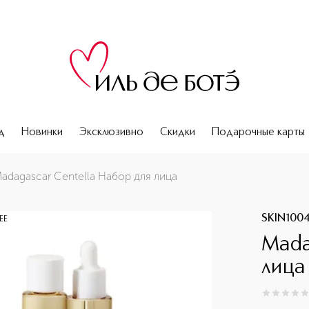
д
Новинки
Эксклюзивно
Скидки
Подарочные карты
adagascar Centella Набор для лица
SKIN100
ЕЕ
Mada
лица
0
из
5
0