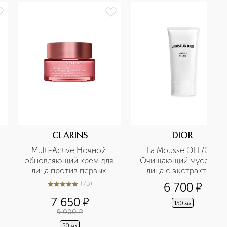
CLARINS
DIOR
Multi-Active Ночной 
La Mousse OFF/ON 
обновляющий крем для 
Очищающий мусс для 
лица против первых 
лица с экстрактом 
возрастных изменений 
нимфеи
(
73
)
6 700
¤
5
из
5
73
для всех типов кожи 
7 650
¤
150 мл
9 000
¤
50 мл