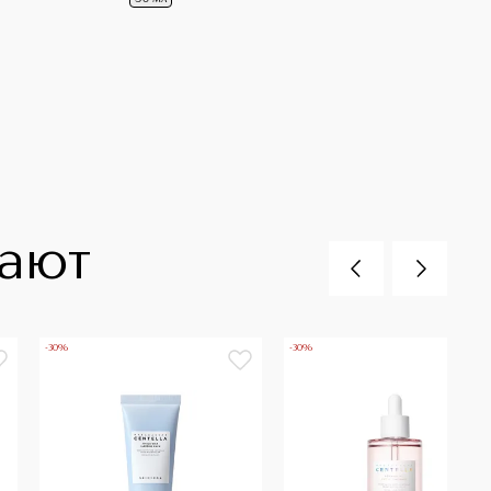
пают
-30%
-30%