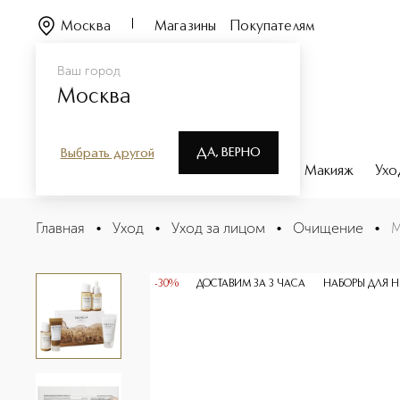
Москва
Магазины
Покупателям
Ваш город
Москва
ДА, ВЕРНО
Выбрать другой
Каталог
Бренды
Парфюмерия
Макияж
Ухо
Madagascar Centella Набор для лица
Главная
•
Уход
•
Уход за лицом
•
Очищение
•
M
Описание
Характеристики
-30%
ДОСТАВИМ ЗА 3 ЧАСА
НАБОРЫ ДЛЯ Н