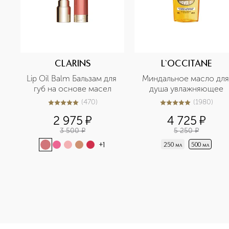
CLARINS
L`OCCITANE
Lip Oil Balm Бальзам для 
Миндальное масло для 
губ на основе масел
душа увлажняющее
(
470
)
(
1980
)
4.9
из
5
470
5
из
5
1980
2 975
¤
4 725
¤
3 500
¤
5 250
¤
+
1
250 мл
500 мл
<p class="MsoNormal"><span style="font-size: 12.0pt; line