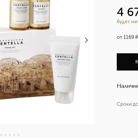
4 6
будет н
от
1169
В
Наличие
Сроки до