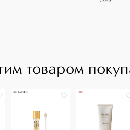
тим товаром поку
ЭКСКЛЮЗИВ
-30%