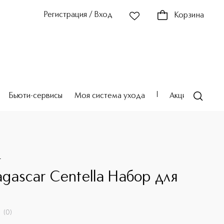
Регистрация / Вход
Корзина
Бьюти-сервисы
Моя система ухода
Акции
Театр
4
gascar Centella Набор для
(
0
)