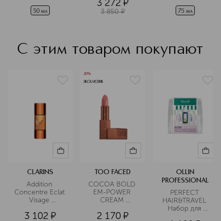
3 272
¤
 легкий на 
гиалуроновой 
3 850
¤
основе 
кислотой в 
50 мл
75 мл
мадагаскарской 
дорожном 
центеллы
формате
С этим товаром покупают
-30%
ЭКСКЛЮЗИВ
CLARINS
TOO FACED
OLLIN
PROFESSIONAL
Addition 
COCOA BOLD 
Concentre Eclat 
EM-POWER 
PERFECT 
Visage 
CREAM 
HAIR&TRAVEL 
Концентрат с 
LIPSTICK 
Набор для 
3 102
¤
2 170
¤
эффектом 
Помада для губ
путешествий