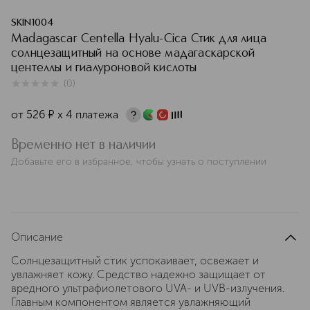
SKIN1004
Madagascar Centella Hyalu-Cica Стик для лица
солнцезащитный на основе мадагаскарской
центеллы и гиалуроновой кислоты
(
0
)
0
из
5
0
от
526
¤
х 4 платежа
Временно нет в наличии
Добавьте его в избранное, чтобы узнать о поступлении
Описание
Солнцезащитный стик успокаивает, освежает и
увлажняет кожу. Средство надежно защищает от
вредного ультрафиолетового UVA- и UVB-излучения.
Главным компонентом является увлажняющий