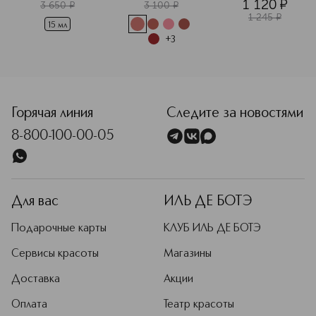
1 120
¤
загара для лица
3 650
¤
3 100
¤
1 245
¤
15 мл
+
3
<p class="MsoNormal"><span style="font-size: 12.0pt; lin
Горячая линия
Следите за новостями
8-800-100-00-05
Для вас
ИЛЬ ДЕ БОТЭ
Подарочные карты
КЛУБ ИЛЬ ДЕ БОТЭ
Сервисы красоты
Магазины
Доставка
Акции
Оплата
Театр красоты