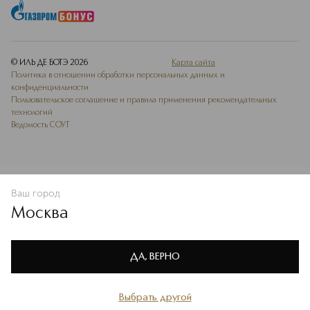
© ИЛЬ ДЕ БОТЭ
2026
Карта сайта
Политика в отношении обработки персональных данных и
конфиденциальности
Пользовательское соглашение и правила применения рекомендательных
технологий
Ведомость СОУТ
Ваш город
В КОРЗИНУ
КУПИТЬ СЕЙЧАС
Москва
Мы используем cookie-файлы и сервисы веб-аналитики. Они
необходимы для улучшения работы сайта. Подробнее –
OK
в
Политике конфиденциальности
ДА, ВЕРНО
Выбрать другой
Главная
Каталог
Избранное
Профиль
Корзина