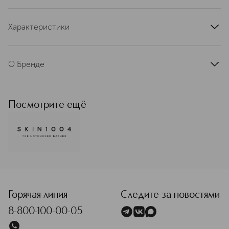
Характеристики
артикул
BL01TNR00480047000ЕЕХ
О Бренде
Skin1004 — корейский бренд,
который с 2016 года создает
продукты по уходу за кожей на
Посмотрите ещё
основе одного из самых известных
своими свойствами экстрактов
центеллы азиатской. Ее основные
свойства: безопасный природный
антиоксидант; ослабляет действие
УФ-лучей; заживляет раны; снимает
<p class="MsoNormal"><span style="font-size: 12.0pt; lin
раздражение; стимулирует синтез
коллагена; обладает
омолаживающим и
Горячая линия
Следите за новостями
противовоспалительным действием.
8-800-100-00-05
Подробнее