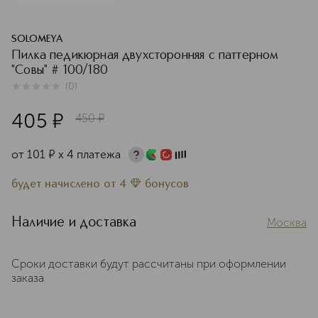
SOLOMEYA
Пилка педикюрная двухсторонняя с паттерном
"Совы" # 100/180
(
0
)
0
из
5
0
405
¤
450
¤
от
101
¤
х 4 платежа
будет начислено
от
4
бонусов
Наличие и доставка
Москва
Сроки доставки будут рассчитаны при оформлении
заказа