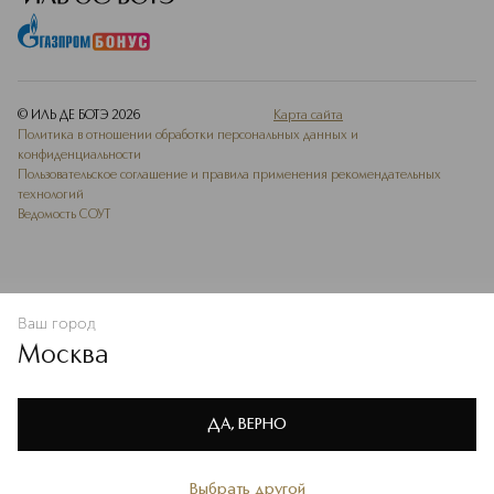
© ИЛЬ ДЕ БОТЭ
2026
Карта сайта
Политика в отношении обработки персональных данных и
конфиденциальности
Пользовательское соглашение и правила применения рекомендательных
технологий
Ведомость СОУТ
Ваш город
В КОРЗИНУ
КУПИТЬ СЕЙЧАС
Москва
Мы используем cookie-файлы и сервисы веб-аналитики. Они
необходимы для улучшения работы сайта. Подробнее –
OK
в
Политике конфиденциальности
ДА, ВЕРНО
Выбрать другой