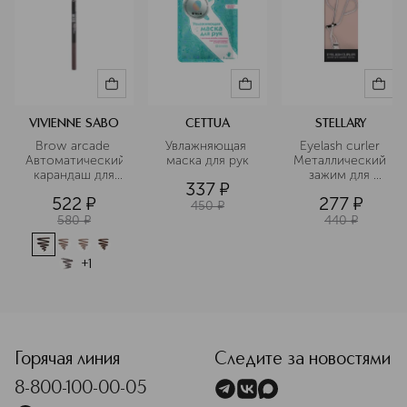
VIVIENNE SABO
CETTUA
STELLARY
Brow arcade 
Увлажняющая 
Eyelash curler 
Автоматический
маска для рук
Металлический 
 карандаш для 
зажим для 
337
¤
бровей
быстрого 
522
¤
277
¤
подкручивания 
450
¤
ресниц
580
¤
440
¤
+
1
<p class="MsoNormal"><span style="font-size: 12.0pt; lin
Горячая линия
Следите за новостями
8-800-100-00-05