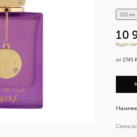
105 мл
10 
будет н
от
2745
В
Наличие
Сроки до