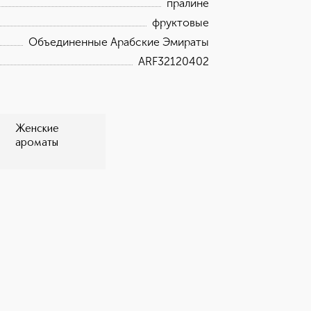
ергамот, розовый перец, элеми Ноты
пралине
 сандал, пралине, Ambroxan
фруктовые
Объединенные Арабские Эмираты
ARF32120402
Женские
ароматы