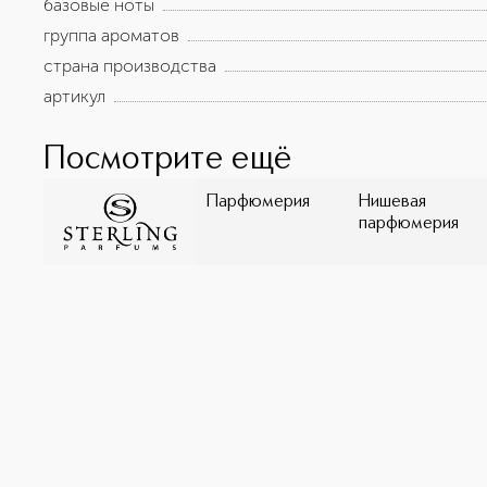
современное звучание. Верхние ноты: личи, малина, б
базовые ноты
сердца: корень ириса, герань, олибанум Базовые ноты:
группа ароматов
страна производства
артикул
Посмотрите ещё
Парфюмерия
Нишевая
парфюмерия