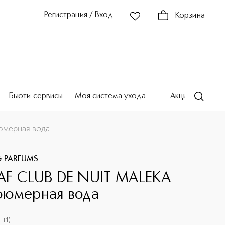
Регистрация / Вход
Корзина
Бьюти-сервисы
Моя система ухода
Акции
Театр
юмерная вода
G PARFUMS
F CLUB DE NUIT MALEKA
юмерная вода
(
1
)