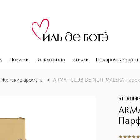
д
Новинки
Эксклюзивно
Скидки
Подарочные карты
Женские ароматы
•
ARMAF CLUB DE NUIT MALEKA Парф
STERLIN
ARMA
Парф
5
из
5
1