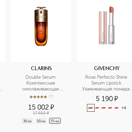
CLARINS
GIVENCHY
Double Serum 
Rose Perfecto Shine 
Комплексная 
Serum Lipstick 
омолаживающая 
Ухаживающая помада-
двойная сыворотка для 
сыворотка для сияния 
(
7
)
5 190
¤
5
из
5
7
лица 
губ  
15 002
¤
+
4
17 650
¤
30 мл
50 мл
75 мл