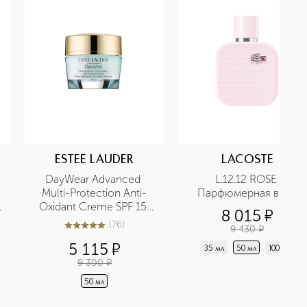
ESTEE LAUDER
LACOSTE
DayWear Advanced 
L.12.12 ROSE 
Multi-Protection Anti-
Парфюмерная вода
Oxidant Creme SPF 15 
8 015
¤
Многофункциональный 
(
76
)
9 430
¤
4.9
из
5
76
защитный крем c 
5 115
¤
антиоксидантами
35 мл
50 мл
100 мл
9 300
¤
50 мл