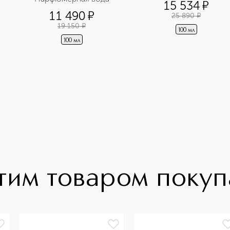
15 534
¤
11 490
¤
25 890
¤
19 150
¤
100 мл
100 мл
тим товаром поку