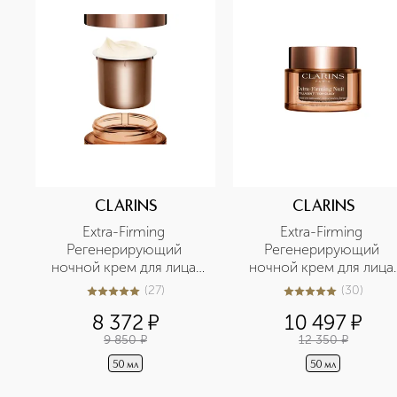
CLARINS
CLARINS
Extra-Firming 
Extra-Firming 
Регенерирующий 
Регенерирующий 
ночной крем для лица 
ночной крем для лица 
для любого типа кожи 
для любого типа кожи
(
27
)
(
30
)
5
из
5
27
5
из
5
30
(сменный блок)
8 372
¤
10 497
¤
9 850
¤
12 350
¤
50 мл
50 мл