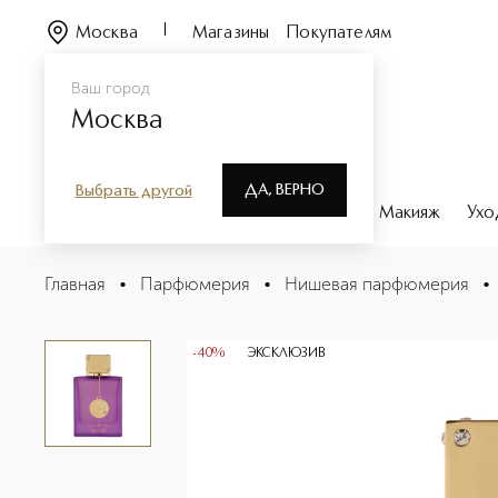
Москва
Магазины
Покупателям
Ваш город
Москва
ДА, ВЕРНО
Выбрать другой
Каталог
Бренды
Парфюмерия
Макияж
Ухо
ARMAF CLUB DE NUIT MALEKA Парфюмерная вода
Главная
•
Парфюмерия
•
Нишевая парфюмерия
•
Описание
Характеристики
-40%
ЭКСКЛЮЗИВ