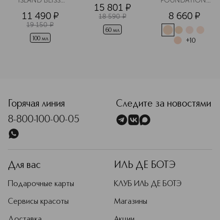
ISLAND BLISS 
FOUNDATION 
15 801
¤
Парфюмерная 
Компактная 
11 490
¤
8 660
¤
вода
тональная 
18 590
¤
основа
19 150
¤
60 мл
100 мл
+
10
<p class="MsoNormal"><span style="font-size: 12.0pt; lin
Горячая линия
Следите за новостями
8-800-100-00-05
Для вас
ИЛЬ ДЕ БОТЭ
Подарочные карты
КЛУБ ИЛЬ ДЕ БОТЭ
Сервисы красоты
Магазины
Доставка
Акции