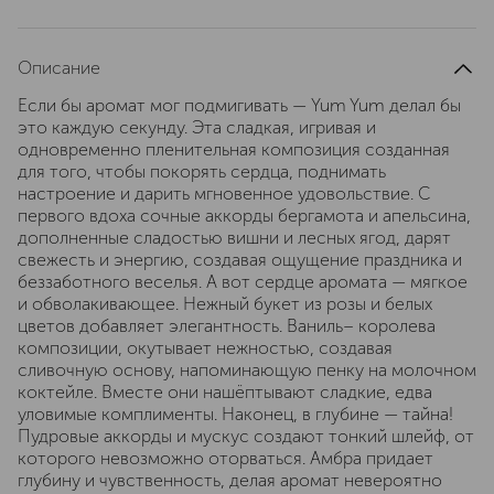
Описание
Если бы аромат мог подмигивать — Yum Yum делал бы
это каждую секунду. Эта сладкая, игривая и
одновременно пленительная композиция созданная
для того, чтобы покорять сердца, поднимать
настроение и дарить мгновенное удовольствие. С
первого вдоха сочные аккорды бергамота и апельсина,
дополненные сладостью вишни и лесных ягод, дарят
свежесть и энергию, создавая ощущение праздника и
беззаботного веселья. А вот сердце аромата — мягкое
и обволакивающее. Нежный букет из розы и белых
цветов добавляет элегантность. Ваниль– королева
композиции, окутывает нежностью, создавая
сливочную основу, напоминающую пенку на молочном
коктейле. Вместе они нашёптывают сладкие, едва
уловимые комплименты. Наконец, в глубине — тайна!
Пудровые аккорды и мускус создают тонкий шлейф, от
которого невозможно оторваться. Амбра придает
глубину и чувственность, делая аромат невероятно