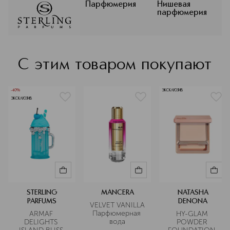
1998 году в Дубае, компания быстро
Парфюмерия
Нишевая
парфюмерия
вышла на мировой уровень и
сегодня представлена более чем в
130 странах. В ароматах бренда
STERLING PARFUMS совершенно
гармонично сочетаются
С этим товаром покупают
современность, последние
тенденции парфюмерного мира и
лучшие восточные традиции.
-40%
ЭКСКЛЮЗИВ
ЭКСКЛЮЗИВ
Подробнее
STERLING
MANCERA
NATASHA
PARFUMS
DENONA
VELVET VANILLA 
Парфюмерная 
ARMAF 
HY-GLAM 
вода
DELIGHTS 
POWDER 