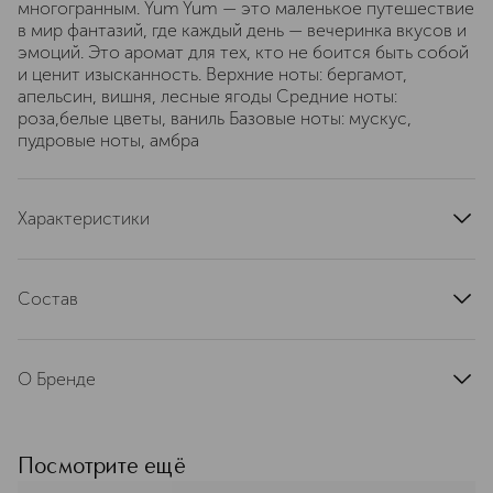
многогранным. Yum Yum — это маленькое путешествие
в мир фантазий, где каждый день — вечеринка вкусов и
эмоций. Это аромат для тех, кто не боится быть собой
и ценит изысканность. Верхние ноты: бергамот,
апельсин, вишня, лесные ягоды Средние ноты:
роза,белые цветы, ваниль Базовые ноты: мускус,
пудровые ноты, амбра
Характеристики
верхние ноты
лесные ягоды
ноты сердца
роза
Состав
базовые ноты
пудровые ноты
Парфюмерная композиция, вода, лимонен, линалоол,
группа ароматов
фруктовые
цитронеллол, гидроксицитронеллал, альфа изометил
страна производства
О Бренде
ионон, кумарин,цитраль,эвгенол,гераниол,бензил
Объединенные Арабские Эмираты
салицилат, коричный спирт, циннамаль, бензил бензоат,
STERLING PARFUMS (Стерлинг
бензиловый спирт, изоэвгенол,
артикул
ARF32105491
Парфюмс) — крупнейший бренд
циннамальдегид.Объемная доля этилового спирта -
парфюмерии и косметики на
Посмотрите ещё
80% об.
Ближнем Востоке. Основанная в