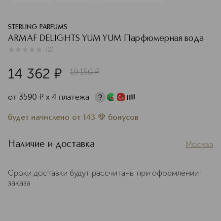
STERLING PARFUMS
ARMAF DELIGHTS YUM YUM Парфюмерная вода
(
0
)
0
из
5
0
14 362
¤
19 150
¤
от
3590
¤
х 4 платежа
будет начислено
от
143
бонусов
Наличие и доставка
Москва
Сроки доставки будут рассчитаны при оформлении
заказа