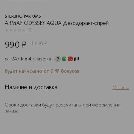
STERLING PARFUMS
ARMAF ODYSSEY AQUA Дезодорант-cпрей
(
0
)
0
из
5
0
990
¤
1 650
¤
от
247
¤
х 4 платежа
будет начислено
от
9
бонусов
Наличие и доставка
Москва
Сроки доставки будут рассчитаны при оформлении
заказа