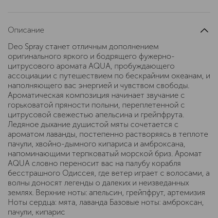
Описание
Deo Spray станет отличным дополнением
оригинального яркого и бодрящего фужерно-
цитрусового аромата AQUA, пробуждающего
ассоциации с путешествием по бескрайним океанам, и
наполняющего вас энергией и чувством свободы.
Ароматическая композиция начинает звучание с
горьковатой пряности полыни, переплетенной с
цитрусовой свежестью апельсина и грейпфрута.
Ледяное дыхание душистой мяты сочетается с
ароматом лаванды, постепенно растворяясь в теплоте
пачули, хвойно-дымного кипариса и амброксана,
напоминающими терпковатый морской бриз. Аромат
AQUA словно переносит вас на палубу корабля
бесстрашного Одиссея, где ветер играет с волосами, а
волны доносят легенды о далеких и неизведанных
землях. Верхние ноты: апельсин, грейпфрут, артемизия
Ноты сердца: мята, лаванда Базовые ноты: амброксан,
пачули, кипарис