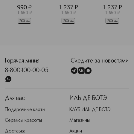
Дезодорант-
Дезодорант-
Дезодорант-
990
¤
1 237
¤
1 237
¤
cпрей
cпрей
cпрей
1 650
¤
1 650
¤
1 650
¤
200 мл
200 мл
200 мл
<p class="MsoNormal"><span style="font-size: 12.0pt; lin
Горячая линия
Следите за новостями
8-800-100-00-05
Для вас
ИЛЬ ДЕ БОТЭ
Подарочные карты
КЛУБ ИЛЬ ДЕ БОТЭ
Сервисы красоты
Магазины
Доставка
Акции