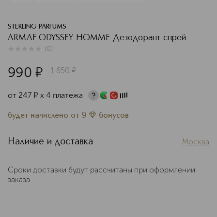
STERLING PARFUMS
ARMAF ODYSSEY HOMME Дезодорант-cпрей
(
0
)
0
из
5
0
990
¤
1 650
¤
от
247
¤
х 4 платежа
будет начислено
от
9
бонусов
Наличие и доставка
Москва
Сроки доставки будут рассчитаны при оформлении
заказа