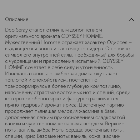
Описание
Deo Spray станет отличным дополнением
оригинального аромата ODYSSEY HOMME.
Мужественный Homme отражает характер Одиссея –
выдающегося воина и настоящего лидера. Он словно
символ его внутренней силы, необходимый для борьбы
с чудовищами и преодоления испытаний. ODYSSEY
HOMME сочетает в себе силу и утонченность.
Изысканна ванильно-амбровая дымка окутывает
теплотой и спокойствием, постепенно
трансформируясь в более глубокую композицию,
наполненну страстью восточных нот и специй, среди
которых особенно ярко и фактурно разливается
пряно-пудровый аромат ириса. Цветочную партию
продолжает пьянящая мелодия жасмина в базе,
дополненная легким прикосновением сладковатой
ванили и чувственным кожаным аккордом. Верхние
ноты: ваниль, амбра Ноты сердца: восточные ноты,
специи, ирис Базовые ноты: ваниль, кожа, жасмин