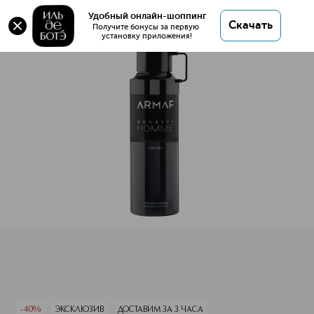
Оригинал 💯 ARMAF ODYSSEY HOMME
Удобный онлайн-шоппинг
Скачать
Дезодорант-cпрей купить в интернет магазине
Получите бонусы за первую 
установку приложения!
ИЛЬ ДЕ БОТЭ с доставкой.
ARMAF ODYSSEY HOMME Дезодорант-cпрей
Описание
Характеристики
-40%
ЭКСКЛЮЗИВ
ДОСТАВИМ ЗА 3 ЧАСА