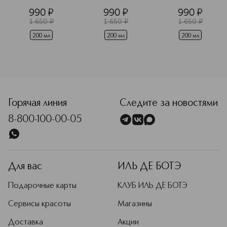
EDITION 
Дезодорант-
Дезодорант-
990
¤
990
¤
990
¤
Дезодорант-
cпрей
cпрей
cпрей
1 650
¤
1 650
¤
1 650
¤
200 мл
200 мл
200 мл
<p class="MsoNormal"><span style="font-size: 12.0pt; lin
Горячая линия
Следите за новостями
8-800-100-00-05
Для вас
ИЛЬ ДЕ БОТЭ
Подарочные карты
КЛУБ ИЛЬ ДЕ БОТЭ
Сервисы красоты
Магазины
Доставка
Акции