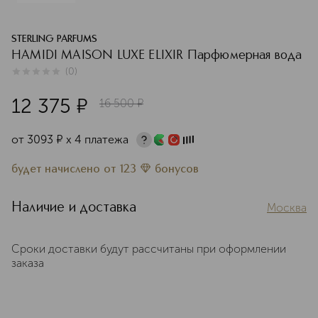
STERLING PARFUMS
HAMIDI MAISON LUXE ELIXIR Парфюмерная вода
(
0
)
0
из
5
0
12 375
¤
16 500
¤
от
3093
¤
х 4 платежа
будет начислено
от
123
бонусов
Наличие и доставка
Москва
Сроки доставки будут рассчитаны при оформлении
заказа