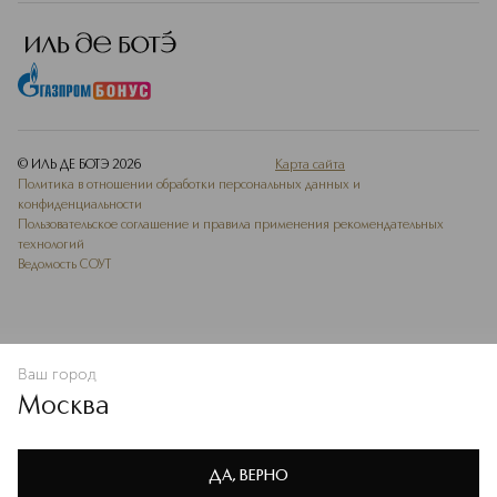
© ИЛЬ ДЕ БОТЭ
2026
Карта сайта
Политика в отношении обработки персональных данных и
конфиденциальности
Пользовательское соглашение и правила применения рекомендательных
технологий
Ведомость СОУТ
Ваш город
В КОРЗИНУ
КУПИТЬ СЕЙЧАС
Москва
Мы используем cookie-файлы и сервисы веб-аналитики. Они
необходимы для улучшения работы сайта. Подробнее –
OK
в
Политике конфиденциальности
ДА, ВЕРНО