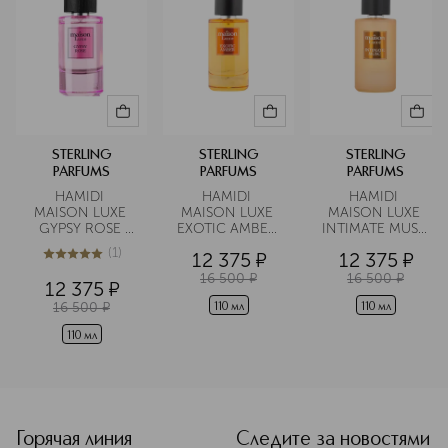
STERLING
STERLING
STERLING
PARFUMS
PARFUMS
PARFUMS
HAMIDI 
HAMIDI 
HAMIDI 
MAISON LUXE 
MAISON LUXE 
MAISON LUXE 
GYPSY ROSE 
EXOTIC AMBER 
INTIMATE MUSC 
Парфюмерная 
Парфюмерная 
Парфюмерная 
(
1
)
12 375
¤
12 375
¤
вода
вода
вода
5
из
5
1
16 500
¤
16 500
¤
12 375
¤
16 500
¤
110 мл
110 мл
110 мл
<p class="MsoNormal"><span style="font-size: 12.0pt; lin
Горячая линия
Следите за новостями