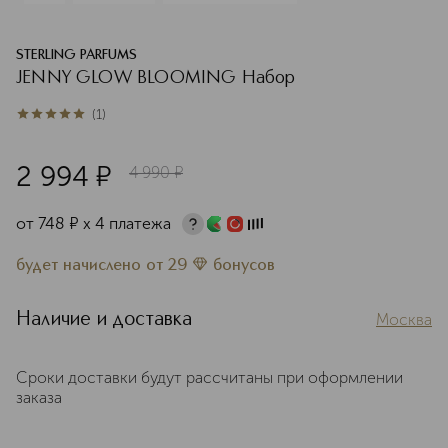
STERLING PARFUMS
JENNY GLOW BLOOMING Набор
(
1
)
5
из
5
1
2 994
¤
4 990
¤
от
748
¤
х 4 платежа
будет начислено
от
29
бонусов
Наличие и доставка
Москва
Сроки доставки будут рассчитаны при оформлении
заказа