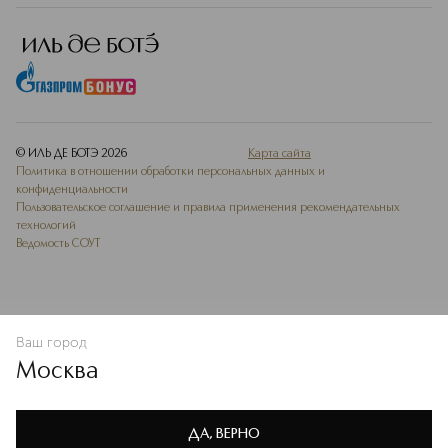
© ИЛЬ ДЕ БОТЭ
2026
Карта сайта
Политика в отношении обработки персональных данных и
конфиденциальности
Пользовательское соглашение и правила применения рекомендательных
технологий
Ведомость СОУТ
Ваш город
В КОРЗИНУ
КУПИТЬ СЕЙЧАС
Москва
Мы используем cookie-файлы и сервисы веб-аналитики. Они
необходимы для улучшения работы сайта. Подробнее –
OK
в
Политике конфиденциальности
ДА, ВЕРНО