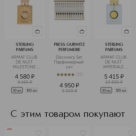
STERLING
PRESS GURWITZ
STERLING
PARFUMS
PERFUMERIE
PARFUMS
ARMAF CLUB 
Discovery Set 
ARMAF CLUB 
DE NUIT 
Парфюмерный 
DE NUIT 
MILESTONE 
сет
IMPERIALE 
Парфюмерная 
Парфюмерная 
(
15
)
4 580
¤
5 415
¤
вода
вода
5
из
5
15
9 160
¤
10 830
¤
4 950
¤
5 500
¤
30 мл
105 мл
30 мл
105 мл
С этим товаром покупают
-40%