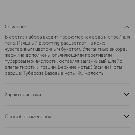
Описание
В состав набора входит парфюмерная вода и спрей для
тела. Изящный Blooming расцветает на коже
чувственным цветочным букетом. Элегантные аккорды
жасмина дополнены опьяняющими переливами
туберозы и жимолости, оставляя заманчивый шлейф
элегантности и грации. Верхние ноты: Жасмин Ноты
сердца: Тубероза Базовые ноты: Жимолость
Характеристики
состав набора
Jenny Glow Blooming Парфюмерная вода 30мл +
Способ применения
Jenny Glow Blooming Cпрей для тела 150мл
верхние ноты
жасмин
Парфюмерная вода: Распылите парфюмерную воду на
область шеи, участки за ушами, на внутреннюю
ноты сердца
тубероза