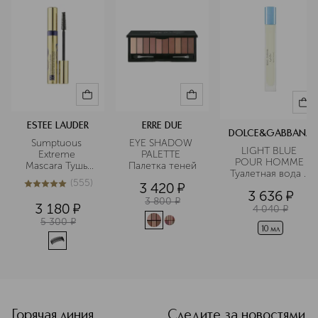
ESTEE LAUDER
ERRE DUE
DOLCE&GABBANA
Sumptuous 
EYE SHADOW 
LIGHT BLUE 
Extreme 
PALETTE 
POUR HOMME 
Mascara Тушь 
Палетка теней
Туалетная вода в 
для ресниц
(
555
)
дорожном 
3 420
¤
4.9
из
5
555
3 636
¤
формате
3 800
¤
3 180
¤
4 040
¤
5 300
¤
10 мл
<p class="MsoNormal"><span style="font-size: 12.0pt; lin
Горячая линия
Следите за новостями