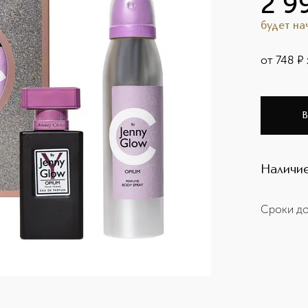
2 9
будет н
от
748
¤
В
Наличие
Сроки до