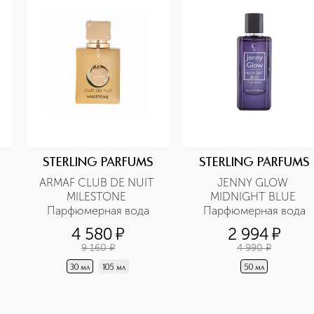
STERLING PARFUMS
STERLING PARFUMS
ARMAF CLUB DE NUIT 
JENNY GLOW 
MILESTONE 
MIDNIGHT BLUE 
Парфюмерная вода
Парфюмерная вода
4 580
¤
2 994
¤
9 160
¤
4 990
¤
30 мл
105 мл
50 мл