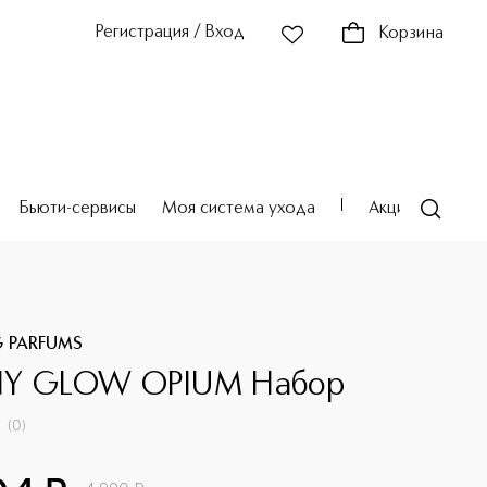
Регистрация / Вход
Корзина
Бьюти-сервисы
Моя система ухода
Акции
Театр
G PARFUMS
NY GLOW OPIUM Набор
(
0
)