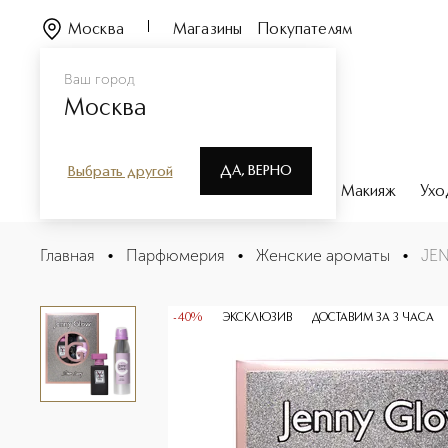
Москва
Магазины
Покупателям
Ваш город
Москва
ДА, ВЕРНО
Выбрать другой
Каталог
Бренды
Парфюмерия
Макияж
Ухо
JENNY GLOW OPIUM Набор
Главная
•
Парфюмерия
•
Женские ароматы
•
JE
Описание
Характеристики
-40%
ЭКСКЛЮЗИВ
ДОСТАВИМ ЗА 3 ЧАСА