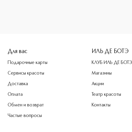
e-height: 107%; color: #00b0f0;">JENNY GLOW OPIUM Набор п
Для вас
ИЛЬ ДЕ БОТЭ
Подарочные карты
КЛУБ ИЛЬ ДЕ БОТ
Сервисы красоты
Магазины
Доставка
Акции
Оплата
Театр красоты
Обмен и возврат
Контакты
Частые вопросы