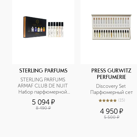
STERLING PARFUMS
PRESS GURWITZ
PERFUMERIE
STERLING PARFUMS 
ARMAF CLUB DE NUIT 
Discovery Set 
Набор парфюмерной 
Парфюмерный сет
воды
(
15
)
5 094
¤
5
из
5
15
8 490
¤
4 950
¤
5 500
¤