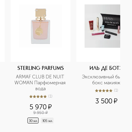
STERLING PARFUMS
ИЛЬ ДЕ БОТЭ
ARMAF CLUB DE NUIT 
Эксклюзивный бьюти-
WOMAN Парфюмерная 
бокс макияж
вода
(
1
)
5
из
5
1
(
1
)
5
из
5
1
3 500
¤
5 970
¤
9 950
¤
30 мл
105 мл