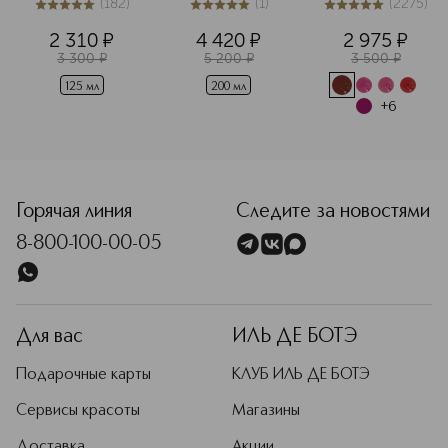
(
182
)
(
1
)
(
2275
)
пенящийся 
тела
5
из
5
182
5
из
5
1
5
из
5
2275
крем для 
2 310
¤
4 420
¤
2 975
¤
нормальной и 
3 300
¤
5 200
¤
3 500
¤
сухой кожи
125 мл
200 мл
+
6
Горячая линия
Следите за новостями
8-800-100-00-05
Для вас
ИЛЬ ДЕ БОТЭ
Подарочные карты
КЛУБ ИЛЬ ДЕ БОТЭ
Сервисы красоты
Магазины
Доставка
Акции