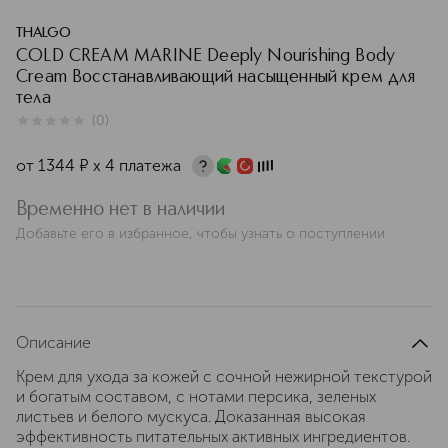
THALGO
COLD CREAM MARINE Deeply Nourishing Body
Cream Восстанавливающий насыщенный крем для
тела
(
0
)
0
из
5
0
от
1344
¤
х 4 платежа
Временно нет в наличии
Добавьте его в избранное, чтобы узнать о поступлении
Описание
Крем для ухода за кожей с сочной нежирной текстурой
и богатым составом, с нотами персика, зеленых
листьев и белого мускуса. Доказанная высокая
эффективность питательных активных ингредиентов.