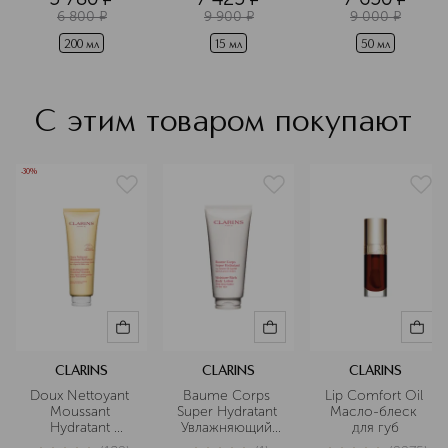
Мультифункциональный
изменений для 
6 800
¤
9 900
¤
9 000
¤
всех типов 
восстанавливающий
кожи 
200 мл
15 мл
50 мл
 гель-крем для 
кожи вокруг 
глаз
С этим товаром покупают
-30%
CLARINS
CLARINS
CLARINS
Doux Nettoyant 
Baume Corps 
Lip Comfort Oil 
Moussant 
Super Hydratant 
Масло-блеск 
Hydratant 
Увлажняющий 
для губ
Очищающий 
бальзам для 