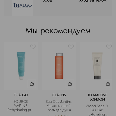
Андре Букле — был увлечен морским
Уход
Уход за телом
миром и терапевтическими
возможностями морской воды и
водорослей. Поэтому он создал
первую лабораторию морской
косметологии Thalgo, а в 1976 году
Мы рекомендуем
лаборатория открылась уже на
Французской Ривьере.
Подробнее
THALGO
CLARINS
JO MALONE
LONDON
SOURCE 
Eau Des Jardins 
MARINE 
Увлажняющий 
Wood Sage & 
Rehydrating pro 
гель для душа
Sea Salt 
mask 
Exfoliating 