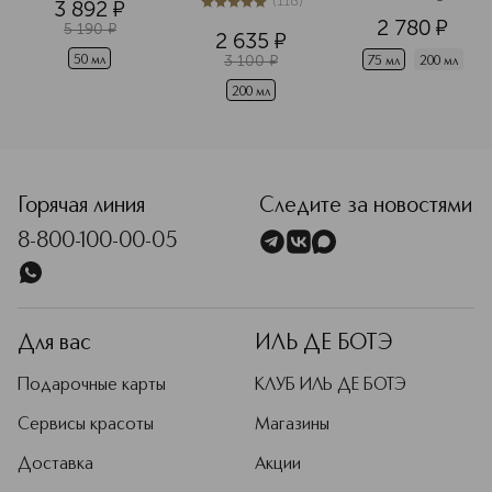
(
118
)
3 892
¤
Интенсивная 
Shower Gel 
5
из
5
118
2 780
¤
увлажняющая 
Очищающий 
5 190
¤
2 635
¤
маска
гель-скраб
3 100
¤
50 мл
75 мл
200 мл
200 мл
<p class="MsoNormal"><span style="font-size: 12.0pt; lin
Горячая линия
Следите за новостями
8-800-100-00-05
Для вас
ИЛЬ ДЕ БОТЭ
Подарочные карты
КЛУБ ИЛЬ ДЕ БОТЭ
Сервисы красоты
Магазины
Доставка
Акции