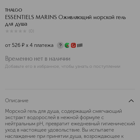
THALGO
ESSENTIELS MARINS Оживляющий морской гель
для душа
(
0
)
0
из
5
0
от
526
¤
х 4 платежа
Временно нет в наличии
Добавьте его в избранное, чтобы узнать о поступлении
Описание
Морской гель для душа, содержащий смягчающий
экстракт водорослей в нежной формуле с
нейтральным pH, превратит ежедневный гигиенический
уход в настоящее удовольствие. Вы испытаете
наслаждение при принятии душа, возрождающее к