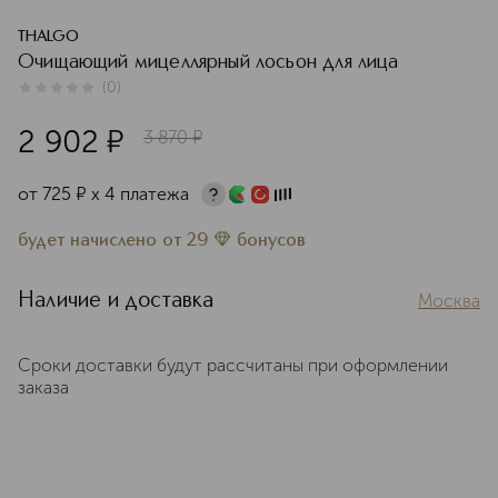
THALGO
Очищающий мицеллярный лосьон для лица
(
0
)
0
из
5
0
2 902
¤
3 870
¤
от
725
¤
х 4 платежа
будет начислено
от
29
бонусов
Наличие и доставка
Москва
Сроки доставки будут рассчитаны при оформлении
заказа