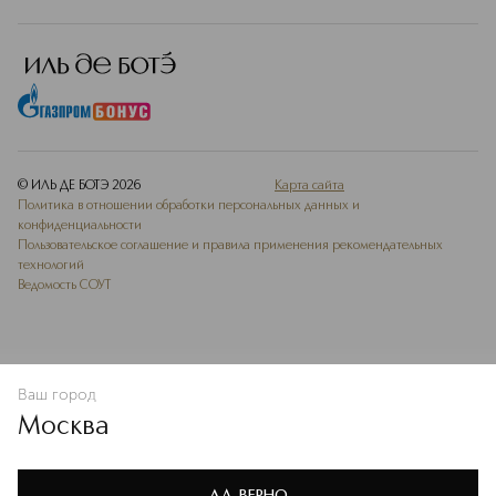
© ИЛЬ ДЕ БОТЭ
2026
Карта сайта
Политика в отношении обработки персональных данных и
конфиденциальности
Пользовательское соглашение и правила применения рекомендательных
технологий
Ведомость СОУТ
Ваш город
В КОРЗИНУ
КУПИТЬ СЕЙЧАС
Москва
Мы используем cookie-файлы и сервисы веб-аналитики. Они
необходимы для улучшения работы сайта. Подробнее –
OK
в
Политике конфиденциальности
ДА, ВЕРНО