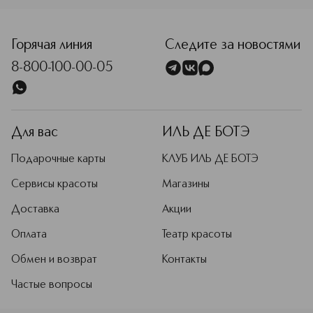
первую лабораторию морской
в недоступном для детей месте.
<p class="MsoNormal"><span style="font-size: 12.0pt; line
косметологии Thalgo, а в 1976 году
лаборатория открылась уже на
Французской Ривьере.
Горячая линия
Следите за новостями
Подробнее
8-800-100-00-05
Для вас
ИЛЬ ДЕ БОТЭ
Подарочные карты
КЛУБ ИЛЬ ДЕ БОТЭ
Сервисы красоты
Магазины
Доставка
Акции
Оплата
Театр красоты
Обмен и возврат
Контакты
Частые вопросы