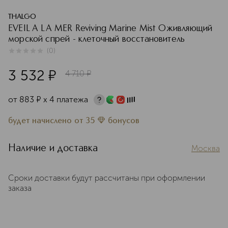
THALGO
EVEIL A LA MER Reviving Marine Mist Оживляющий
морской спрей - клеточный восстановитель
(
0
)
0
из
5
0
3 532
¤
4 710
¤
от
883
¤
х 4 платежа
будет начислено
от
35
бонусов
Наличие и доставка
Москва
Сроки доставки будут рассчитаны при оформлении
заказа