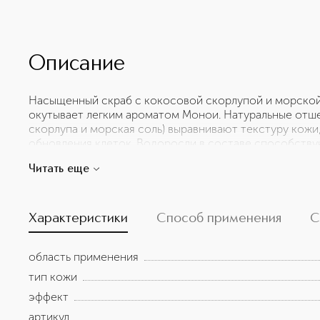
Описание
Насыщенный скраб с кокосовой скорлупой и морской
окутывает легким ароматом Монои. Натуральные отш
скорлупа и морская соль) выравнивают текстуру кожи
обновления клеток. Водоросли в составе способств
ее аминокислотами и микроэлементами. Средство с
Читать еще
масло Монои, придающее коже шелковистость. Эта 
текстурой приятно тает при контакте с водой. После
и сияющая, она излучает легкий обволакивающий аром
Характеристики
Способ применения
С
область применения
тип кожи
эффект
артикул