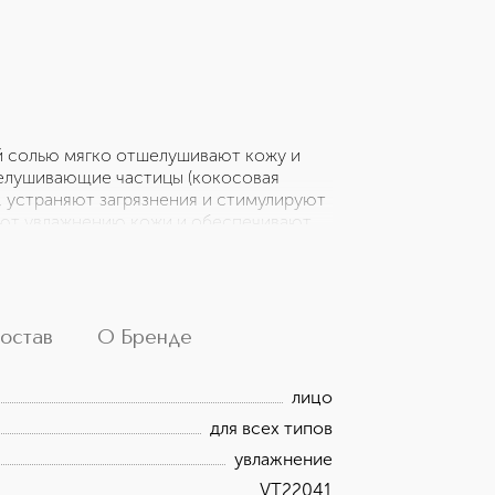
 солью мягко отшелушивают кожу и
елушивающие частицы (кокосовая
, устраняют загрязнения и стимулируют
уют увлажнению кожи и обеспечивают
одержит питательное и смягчающее
отшелушивающая паста с нежной
 применения кожа бархатистая, гладкая
ат. Вес 270г
остав
О Бренде
лицо
для всех типов
увлажнение
VT22041