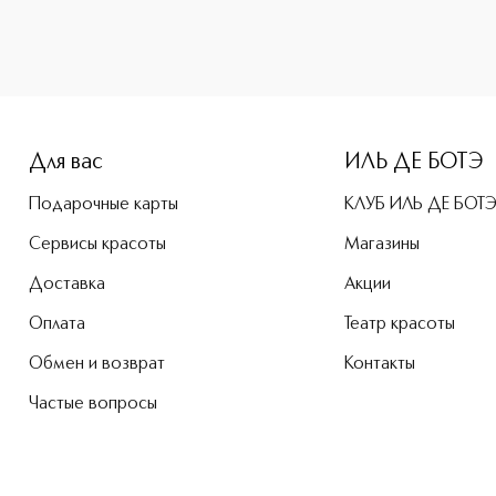
e-height: 107%; color: #00b0f0;">COCONUT SHELL SCRUB Cкр
Для вас
ИЛЬ ДЕ БОТЭ
Подарочные карты
КЛУБ ИЛЬ ДЕ БОТ
Сервисы красоты
Магазины
Доставка
Акции
Оплата
Театр красоты
Обмен и возврат
Контакты
Частые вопросы