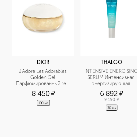
DIOR
THALGO
J'Adore Les Adorables 
INTENSIVE ENERGISING
Golden Gel 
SERUM Интенсивная 
Парфюмированный гель 
энергизирующая 
для тела
детокс сыворотка
8 450
¤
6 892
¤
9 190
¤
100 мл
30 мл