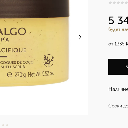
0
из
5
0
5 3
будет н
от
1335
В
Наличие
Сроки до