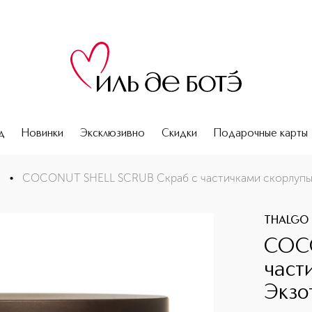
д
Новинки
Эксклюзивно
Скидки
Подарочные карты
 кокоса Экзотические острова
е
•
COCONUT SHELL SCRUB Cкраб с частичками скорлупы 
THALGO
COCO
част
Экзо