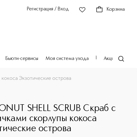
Регистрация / Вход
Корзина
Бьюти-сервисы
Моя система ухода
Акции
Театр
кокоса Экзотические острова
NUT SHELL SCRUB Cкраб с
ичками скорлупы кокоса
тические острова