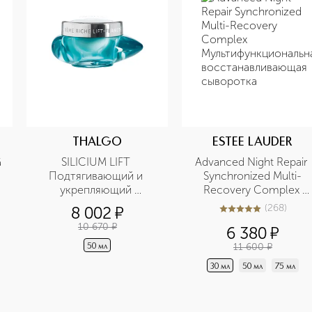
THALGO
ESTEE LAUDER
 
SILICIUM LIFT 
Advanced Night Repair 
Подтягивающий и 
Synchronized Multi-
укрепляющий 
Recovery Complex 
насыщенный крем
Мультифункциональная 
(
268
)
8 002
¤
5
из
5
268
восстанавливающая 
10 670
¤
6 380
¤
сыворотка
11 600
¤
50 мл
30 мл
50 мл
75 мл