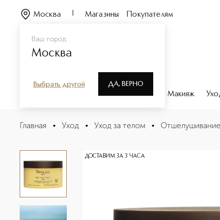
Москва
Магазины
Покупателям
Ваш город
Москва
ДА, ВЕРНО
Выбрать другой
Каталог
Бренды
Парфюмерия
Макияж
Ухо
COCONUT SHELL SCRUB Cкраб с частичками скорлупы
Главная
•
Уход
•
Уход за телом
•
Отшелушивани
Описание
Характеристики
ДОСТАВИМ ЗА 3 ЧАСА