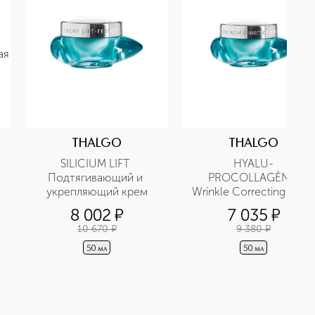
THALGO
THALGO
SILICIUM LIFT 
HYALU-
Подтягивающий и 
PROCOLLAGÈNE 
укрепляющий крем
Wrinkle Correcting Rich-
Cream Разглаживающий
8 002
¤
7 035
¤
морщины насыщенный 
10 670
¤
9 380
¤
крем
50 мл
50 мл