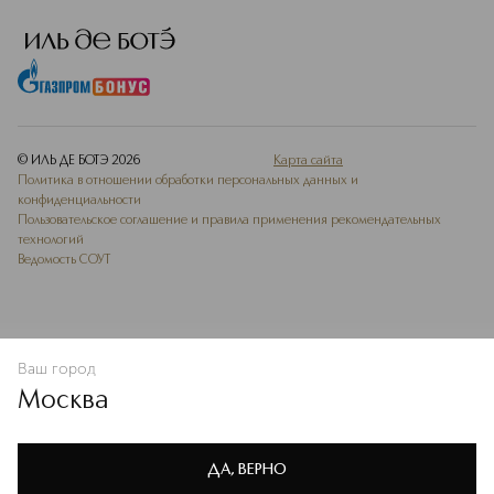
© ИЛЬ ДЕ БОТЭ
2026
Карта сайта
Политика в отношении обработки персональных данных и
конфиденциальности
Пользовательское соглашение и правила применения рекомендательных
технологий
Ведомость СОУТ
Ваш город
В КОРЗИНУ
КУПИТЬ СЕЙЧАС
Москва
Мы используем cookie-файлы и сервисы веб-аналитики. Они
необходимы для улучшения работы сайта. Подробнее –
OK
в
Политике конфиденциальности
ДА, ВЕРНО