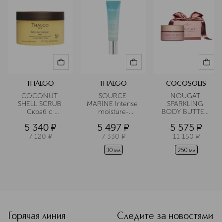
THALGO
THALGO
COCOSOLIS
COCONUT 
SOURCE 
NOUGAT 
SHELL SCRUB 
MARINE Intense 
SPARKLING 
Cкраб с 
moisture-
BODY BUTTER 
частичками 
quenching 
Масло для тела 
5 340
¤
5 497
¤
5 575
¤
скорлупы 
serum 
с эффектом 
кокоса 
Интенсивная 
сияния
7 120
¤
7 330
¤
11 150
¤
Экзотические 
увлажняющая 
острова
сыворотка
30 мл
250 мл
<p class="MsoNormal"><span style="font-size: 12.0pt; lin
Горячая линия
Следите за новостями