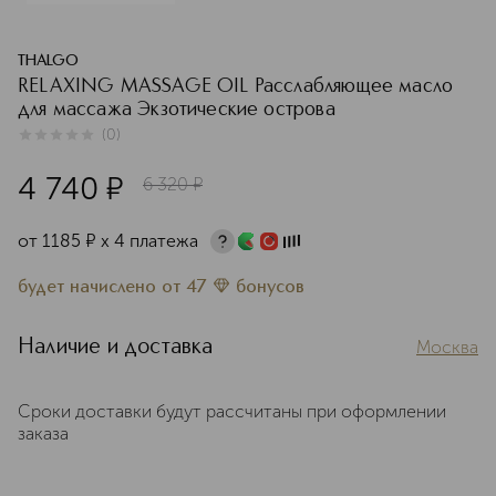
THALGO
RELAXING MASSAGE OIL Расслабляющее масло
для массажа Экзотические острова
(
0
)
0
из
5
0
4 740
¤
6 320
¤
от
1185
¤
х 4 платежа
будет начислено
от
47
бонусов
Наличие и доставка
Москва
Сроки доставки будут рассчитаны при оформлении
заказа