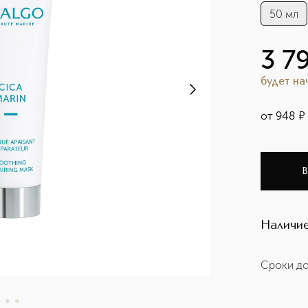
50 мл
3 7
будет н
от
948
¤
В
Наличие
Сроки до