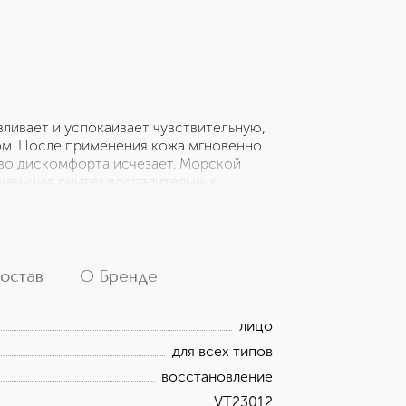
ливает и успокаивает чувствительную,
ом. После применения кожа мгновенно
тво дискомфорта исчезает. Морской
уменьшая синтез воспалительных
ает барьер, повышает
. Экстракт ламинарии укрепляет
раженной кожи, укрепляя иммунную
 водоросли восстанавливают и
кроэлементами, необходимыми для
остав
О Бренде
нно успокаивается, она восстановлена
ние: Успокаивает – Мгновенно
лицо
для всех типов
восстановление
VT23012