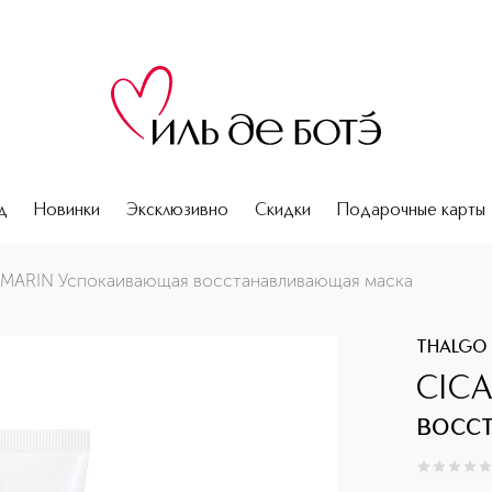
д
Новинки
Эксклюзивно
Скидки
Подарочные карты
ка
 MARIN Успокаивающая восстанавливающая маска
THALGO
СICA
восс
0
из
5
0