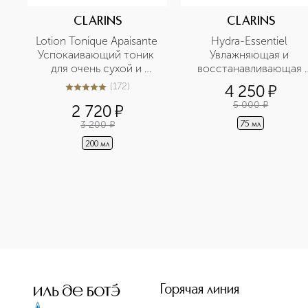
CLARINS
CLARINS
Lotion Tonique Apaisante 
Hydra-Essentiel 
Успокаивающий тоник 
Увлажняющая и 
для очень сухой и 
восстанавливающая 
чувствительной кожи
крем-маска для лица 
(
172
)
4 250
¤
5
из
5
172
5 000
¤
2 720
¤
3 200
¤
75 мл
200 мл
<p class="MsoNormal"><span style="font-size: 12.0pt; lin
Горячая линия