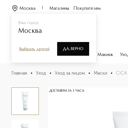
Москва
Магазины
Покупателям
Ваш город
Москва
ДА, ВЕРНО
Выбрать другой
Каталог
Бренды
Парфюмерия
Макияж
Ухо
СICA MARIN Успокаивающая восстанавливающая мас
Главная
•
Уход
•
Уход за лицом
•
Маски
•
СICA
Описание
Характеристики
ДОСТАВИМ ЗА 3 ЧАСА