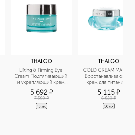
THALGO
THALGO
Lifting & Firming Eye 
COLD CREAM MARINE 
Cream Подтягивающий 
Восстанавливающий 
и укрепляющий крем 
крем для питания и 
для глаз
комфорта кожи
5 692
¤
5 115
¤
7 590
¤
6 820
¤
15 мл
50 мл