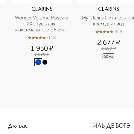
CLARINS
CLARINS
Wonder Volume Mascara 
My Clarins Питательный 
XXL Тушь для 
крем для лица
максимального объема 
(
99
)
4.9
из
5
99
ресниц
(
146
)
4.9
из
5
146
2 677
¤
1 950
¤
3 150
¤
3 900
¤
50 мл
e-height: 107%; color: #00b0f0;">СICA MARIN Успокаивающа
Для вас
ИЛЬ ДЕ БОТЭ