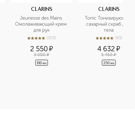
CLARINS
CLARINS
Jeunesse des Mains 
Tonic Тонизирующий 
Омолаживающий крем 
сахарный скраб для 
для рук
тела
(
103
)
(
93
)
5
из
5
103
5
из
5
93
2 550
¤
4 632
¤
3 000
¤
5 450
¤
100 мл
250 мл
я восстанавливающая маска приобретайте в нашем интернет-м