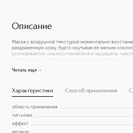
Описание
Маска с воздушной текстурой моментально восстанав
раздраженную кожу, будто окутывая ее мягким кокон
успокаивается, она восстановлена и защищена, чувс
пребиотик в составе маски мгновенно успокаивает, 
молекул. Преобиотик также постепенно восстанавлив
Читать еще
сопротивляемость кожи, балансируя микробиоту кожи
кожный покров и способствует восстановлению разд
систему и уменьшая воспаление. Микронизированные
укрепляют кожу, обеспечивая ее 14 минералами и ми
Характеристики
Способ применения
С
здоровья кожи. Сразу после применения кожа мгнове
и защищена, чувство дискомфорта исчезает. Назначе
область применения
восстанавливает
тип кожи
эффект
артикул