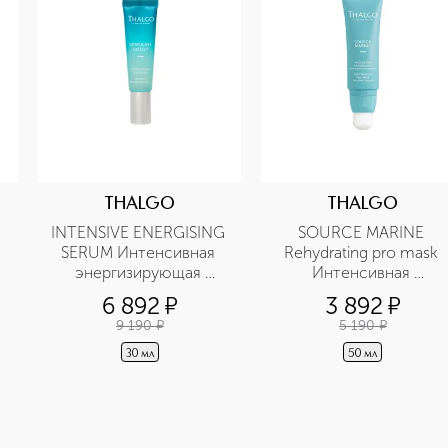
THALGO
THALGO
INTENSIVE ENERGISING 
SOURCE MARINE 
SERUM Интенсивная 
Rehydrating pro mask 
энергизирующая 
Интенсивная 
детокс сыворотка
увлажняющая маска
6 892
¤
3 892
¤
9 190
¤
5 190
¤
30 мл
50 мл