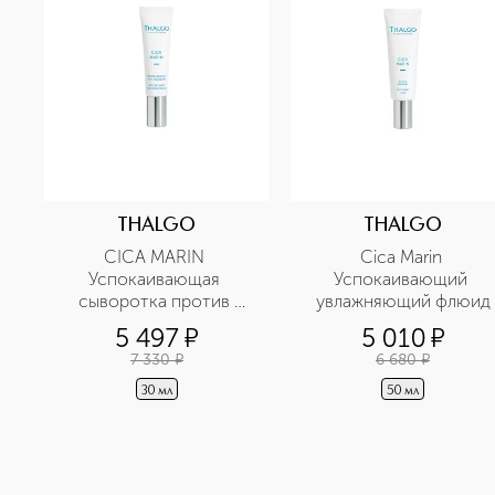
THALGO
THALGO
СICA MARIN 
Сica Marin 
Успокаивающая 
Успокаивающий 
сыворотка против 
увлажняющий флюид
покраснений
5 497
¤
5 010
¤
7 330
¤
6 680
¤
30 мл
50 мл