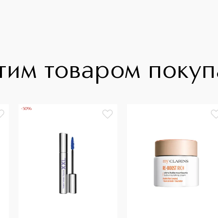
тим товаром поку
-50%