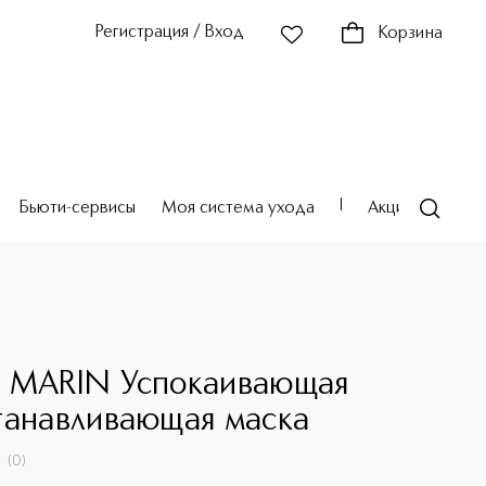
Регистрация / Вход
Корзина
Бьюти-сервисы
Моя система ухода
Акции
Театр
 MARIN Успокаивающая
танавливающая маска
(
0
)