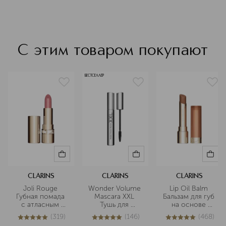
С этим товаром покупают
БЕСТСЕЛЛЕР
CLARINS
CLARINS
CLARINS
Joli Rouge 
Wonder Volume 
Lip Oil Balm 
Губная помада 
Mascara XXL 
Бальзам для губ 
с атласным 
Тушь для 
на основе 
эффектом
максимального 
масел
(
319
)
(
146
)
(
468
)
объема ресниц
4.9
из
5
319
4.9
из
5
146
4.9
из
5
468