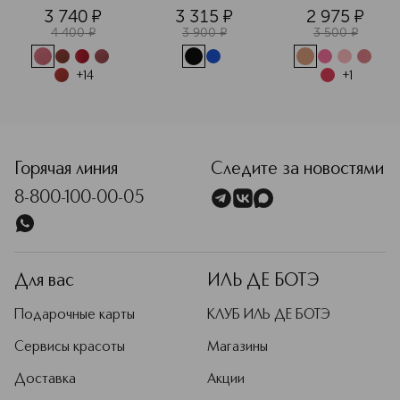
3 740
¤
3 315
¤
2 975
¤
4 400
¤
3 900
¤
3 500
¤
+
14
+
1
<p class="MsoNormal"><span style="font-size: 12.0pt; lin
Горячая линия
Следите за новостями
8-800-100-00-05
Для вас
ИЛЬ ДЕ БОТЭ
Подарочные карты
КЛУБ ИЛЬ ДЕ БОТЭ
Сервисы красоты
Магазины
Доставка
Акции