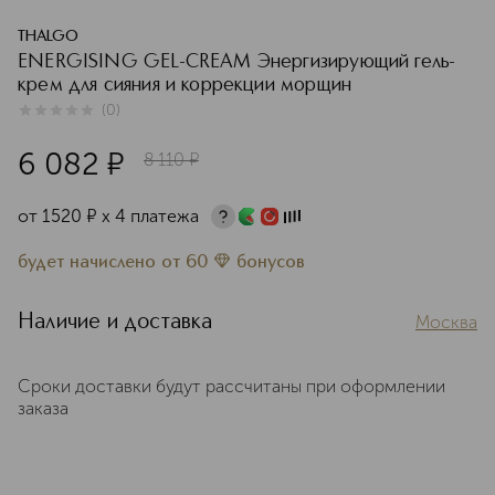
THALGO
ENERGISING GEL-CREAM Энергизирующий гель-
крем для сияния и коррекции морщин
(
0
)
0
из
5
0
6 082
¤
8 110
¤
от
1520
¤
х 4 платежа
будет начислено
от
60
бонусов
Наличие и доставка
Москва
Сроки доставки будут рассчитаны при оформлении
заказа