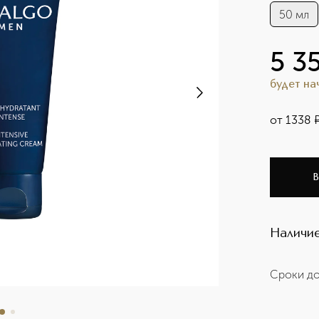
50 мл
5 3
будет н
от
1338
В
Наличие
Сроки до