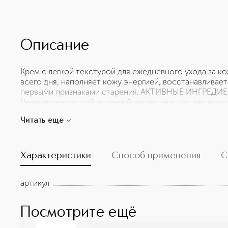
Описание
Крем с легкой текстурой для ежедневного ухода за к
всего дня, наполняет кожу энергией, восстанавливает
первыми признаками старения. АКТИВНЫЕ ИНГРЕДИЕНТ
Ревитализирующий активный ингредиент из преснов
Афанизоменон, названная Кламат, эта микроводоросль
Читать еще
обновлению клеток для борьбы с первыми признаками
Энтероморфа компресса обладает регенерирующим,
действием. Пальмитоил пролин – аминокислота, котор
Характеристики
Способ применения
С
артикул
Посмотрите ещё