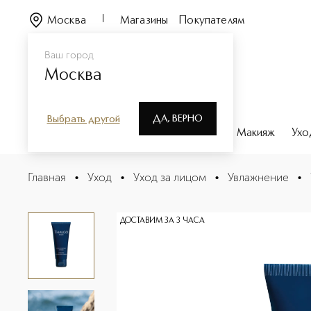
Москва
Магазины
Покупателям
Ваш город
Москва
ДА, ВЕРНО
Выбрать другой
Каталог
Бренды
Парфюмерия
Макияж
Ухо
Thalgomen Интенсивный увлажняющий крем
Главная
•
Уход
•
Уход за лицом
•
Увлажнение
•
Описание
Характеристики
ДОСТАВИМ ЗА 3 ЧАСА