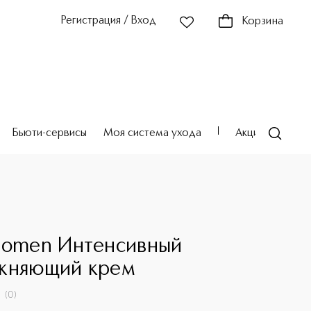
Регистрация / Вход
Корзина
Бьюти-сервисы
Моя система ухода
Акции
Театр
gomen Интенсивный
жняющий крем
(
0
)