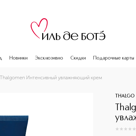
д
Новинки
Эксклюзивно
Скидки
Подарочные карты
Thalgomen Интенсивный увлажняющий крем
THALGO
Thal
увла
0
из
5
0