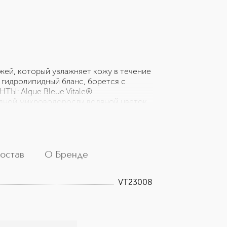
ожей, который увлажняет кожу в течение
 гидролипидный бланс, борется с
Ы: Algue Bleue Vitale®
одной микроводоросли водяной цветок
, похожая на спирулину, способствует
 старения. Экстракт водоросли
 успокаивающим, балансирующим
ая способствует синтезу коллагена.
остав
О Бренде
VT23008