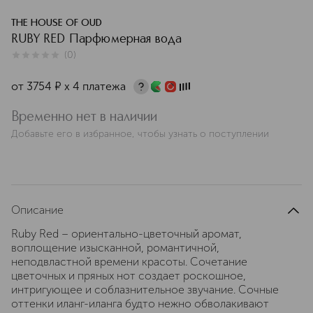
THE HOUSE OF OUD
RUBY RED Парфюмерная вода
(
0
)
0
из
5
0
от
3754
¤
х 4 платежа
Временно нет в наличии
Добавьте его в избранное, чтобы узнать о поступлении
Описание
Ruby Red – ориентально-цветочный аромат,
воплощение изысканной, романтичной,
неподвластной времени красоты. Сочетание
цветочных и пряных нот создает роскошное,
интригующее и соблазнительное звучание. Сочные
оттенки иланг-иланга будто нежно обволакивают