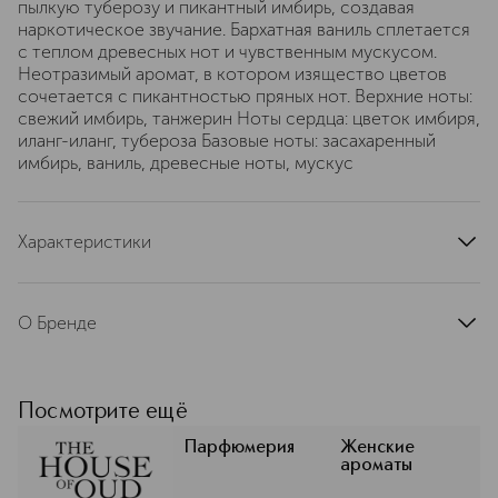
пылкую туберозу и пикантный имбирь, создавая
наркотическое звучание. Бархатная ваниль сплетается
с теплом древесных нот и чувственным мускусом.
Неотразимый аромат, в котором изящество цветов
сочетается с пикантностью пряных нот. Верхние ноты:
свежий имбирь, танжерин Ноты сердца: цветок имбиря,
иланг-иланг, тубероза Базовые ноты: засахаренный
имбирь, ваниль, древесные ноты, мускус
Характеристики
страна производства
Франция
артикул
HF-THOOS47010
О Бренде
THE HOUSE OF OUD (хаус оф уд) —
итало-индонезийский бренд,
рожденный из союза парфюмера
Посмотрите ещё
Андреа Казотти и мастера уда
Мохаммеда Абу Наши. Их цель —
Парфюмерия
Женские
ароматы
создать нечто большее, чем духи:
каждый аромат — это