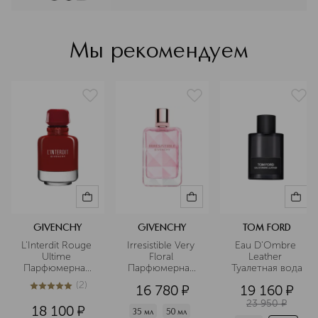
эмоциональная история,
рассказанная языком запахов.
Парфюмерия марки не подчиняется
Мы рекомендуем
классической пирамиде: здесь ноты
свободно переплетаются друг с
другом, чтобы в результате
получилась композиция с
многомерным звучанием.
Подробнее
GIVENCHY
GIVENCHY
TOM FORD
L'Interdit Rouge 
Irresistible Very 
Eau D'Ombre 
Ultime 
Floral 
Leather 
Парфюмерная 
Парфюмерная 
Туалетная вода
вода
вода
(
2
)
16 780
¤
19 160
¤
5
из
5
2
23 950
¤
18 100
¤
35 мл
50 мл