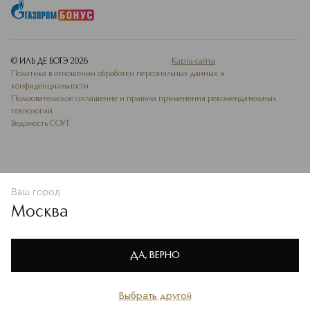
© ИЛЬ ДЕ БОТЭ
2026
Карта сайта
Политика в отношении обработки персональных данных и
конфиденциальности
Пользовательское соглашение и правила применения рекомендательных
технологий
Ведомость СОУТ
Ваш город
В КОРЗИНУ
КУПИТЬ СЕЙЧАС
Москва
Мы используем cookie-файлы и сервисы веб-аналитики. Они
необходимы для улучшения работы сайта. Подробнее –
OK
в
Политике конфиденциальности
ДА, ВЕРНО
Выбрать другой
Главная
Каталог
Избранное
Профиль
Корзина