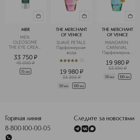
MBR
THE MERCHANT
THE MERCHANT
OF VENICE
OF VENICE
MEN 
OLEOSOME 
SUAVE PETALS 
MANDARIN 
THE EYE CREAM 
Парфюмерная 
CARNIVAL 
Крем для 
вода
Парфюмерная 
33 750
¤
области вокруг 
вода
(
1
)
19 980
¤
глаз 
45 000
¤
5
из
5
1
разглаживающий
33 300
¤
19 980
¤
15 мл
33 300
¤
50 мл
100 мл
50 мл
100 мл
<p class="MsoNormal"><span style="font-size: 12.0pt; lin
Горячая линия
Следите за новостями
8-800-100-00-05