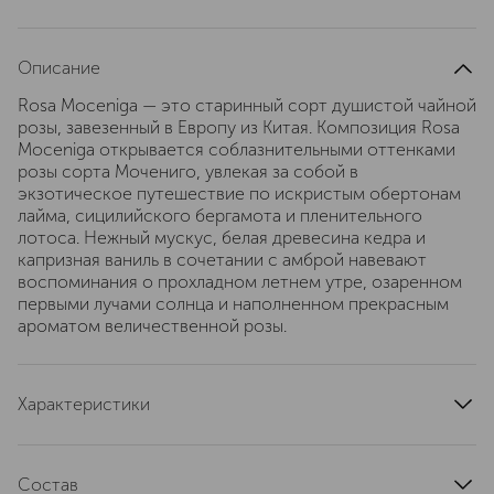
Описание
Rosa Moceniga — это старинный сорт душистой чайной
розы, завезенный в Европу из Китая. Композиция Rosa
Moceniga открывается соблазнительными оттенками
розы сорта Мочениго, увлекая за собой в
экзотическое путешествие по искристым обертонам
лайма, сицилийского бергамота и пленительного
лотоса. Нежный мускус, белая древесина кедра и
капризная ваниль в сочетании с амброй навевают
воспоминания о прохладном летнем утре, озаренном
первыми лучами солнца и наполненном прекрасным
ароматом величественной розы.
Характеристики
верхние ноты
бергамот
ноты сердца
лотос
Состав