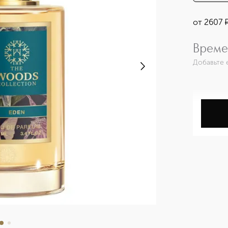
от
2607
Време
Добавьте 