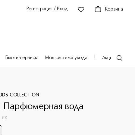
Регистрация / Вход
Корзина
Бьюти-сервисы
Моя система ухода
Акции
Театр
ODS COLLECTION
 Парфюмерная вода
(
0
)