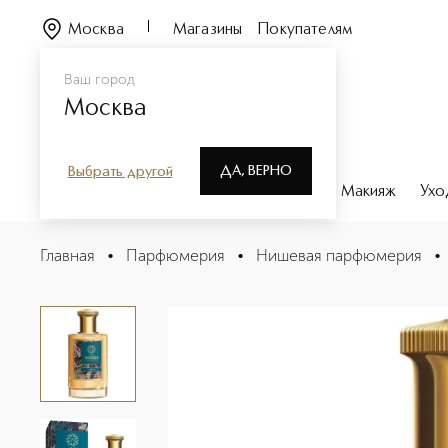
Москва
Магазины
Покупателям
Ваш город
Москва
ДА, ВЕРНО
Выбрать другой
Каталог
Бренды
Парфюмерия
Макияж
Ухо
EDEN Парфюмерная вода
Главная
•
Парфюмерия
•
Нишевая парфюмерия
•