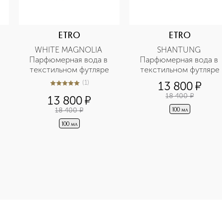
ETRO
ETRO
WHITE MAGNOLIA 
SHANTUNG 
Парфюмерная вода в 
Парфюмерная вода в 
текстильном футляре
текстильном футляре
(
1
)
13 800
¤
5
из
5
1
18 400
¤
13 800
¤
18 400
¤
100 мл
100 мл