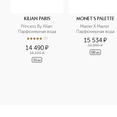
KILIAN PARIS
MONET`S PALETTE
Princess By Kilian 
Master X Master 
Парфюмерная вода
Парфюмерная вода
(
5
)
15 534
¤
5
из
5
5
25 890
¤
14 490
¤
16 100
¤
100 мл
50 мл