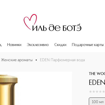
д
Новинки
Эксклюзивно
Скидки
Подарочные карты
Женские ароматы
•
EDEN Парфюмерная вода
THE WO
EDEN
0
из
5
0
100 мл