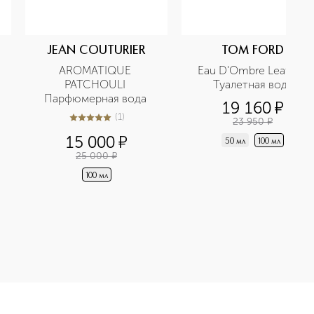
JEAN COUTURIER
TOM FORD
AROMATIQUE 
Eau D'Ombre Leather 
PATCHOULI 
Туалетная вода
Парфюмерная вода 
19 160
¤
(
1
)
23 950
¤
5
из
5
1
15 000
¤
50 мл
100 мл
25 000
¤
100 мл