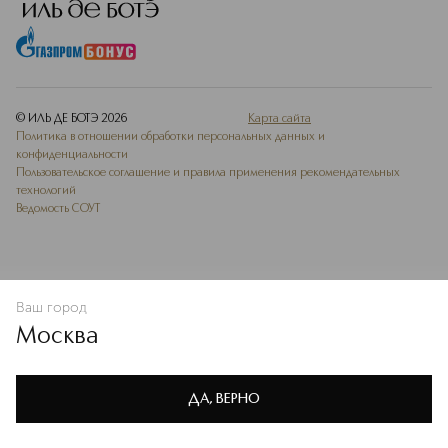
© ИЛЬ ДЕ БОТЭ
2026
Карта сайта
Политика в отношении обработки персональных данных и
конфиденциальности
Пользовательское соглашение и правила применения рекомендательных
технологий
Ведомость СОУТ
Ваш город
В КОРЗИНУ
КУПИТЬ СЕЙЧАС
Москва
Мы используем cookie-файлы и сервисы веб-аналитики. Они
необходимы для улучшения работы сайта. Подробнее –
OK
в
Политике конфиденциальности
ДА, ВЕРНО