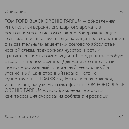
Описание
TOM FORD BLACK ORCHID PARFUM — обновленная
интенсивная версия легендарного аромата в
роскошном золотистом флаконе. Завораживающие
ноты иланг-иланга звучат еще насыщеннее в сочетании
с выразительными акцентами ромового абсолюта и
черной сливы, подчеркивая чувственность и
притягательность композиции. «Я всегда питал особую
страсть к черной орхидее. Для меня это идеальный
цветок – роскошный, элегантный, непорочный и
утончённый. Единственный нюанс – его не
существует», – ТОМ ФОРД. Ноты: черная орхидея,
иланг-иланг, пачули. Упаковка: флакон TOM FORD BLACK
ORCHID PARFUM –это обрамлённая в золото
квинтэссенция очарования соблазна и роскоши.
Характеристики
страна производства
Швейцария