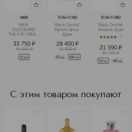
MBR
TOM FORD
TOM FORD
MEN 
Black Orchid 
Black Orchid 
OLEOSOME 
Parfum Spray 
Reserve Духи
THE EYE CREAM 
Духи
(
1
)
Крем для 
5
из
5
1
33 750
¤
28 400
¤
области вокруг 
21 590
¤
глаз 
45 000
¤
35 500
¤
25 400
¤
разглаживающий
15 мл
50 мл
100 мл
50 мл
100 мл
С этим товаром покупают