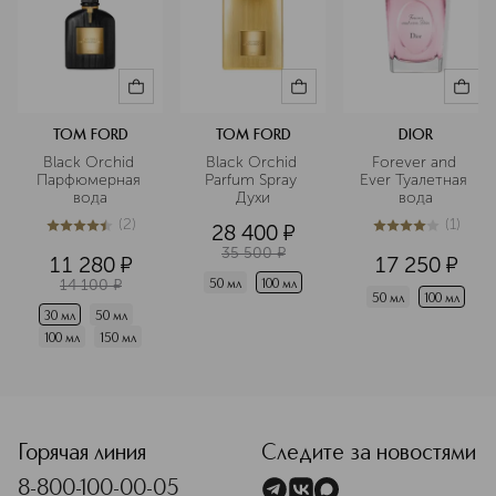
TOM FORD
TOM FORD
DIOR
Black Orchid 
Black Orchid 
Forever and 
Парфюмерная 
Parfum Spray 
Ever Туалетная 
вода
Духи
вода
(
2
)
(
1
)
28 400
¤
4.5
из
5
2
4
из
5
1
35 500
¤
11 280
¤
17 250
¤
14 100
¤
50 мл
100 мл
50 мл
100 мл
30 мл
50 мл
100 мл
150 мл
<p class="MsoNormal"><span style="font-size: 12.0pt; line
Горячая линия
Следите за новостями
8-800-100-00-05