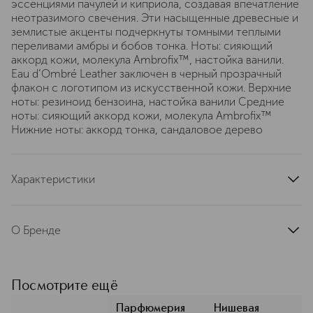
эссенциями пачулей и киприола, создавая впечатление
неотразимого свечения. Эти насыщенные древесные и
землистые акценты подчеркнуты томными теплыми
переливами амбры и бобов тонка. Ноты: сияющий
аккорд кожи, молекула Ambrofix™, настойка ванили.
Eau d’Ombré Leather заключен в черный прозрачный
флакон с логотипом из искусственной кожи. Верхние
ноты: резиноид бензоина, настойка ванили Средние
ноты: сияющий аккорд кожи, молекула Ambrofix™
Нижние ноты: аккорд тонка, сандаловое дерево
Характеристики
тип продукта
туалетная вода
страна производства
Швейцария
О Бренде
артикул
TEF7010000
Каждый аромат TOM FORD (Том
Форд) — уникальное воплощение
современной роскоши. В коллекции
Посмотрите ещё
макияжа TOM FORD BEAUTY
COSMETICS представлены сочные
Парфюмерия
Нишевая