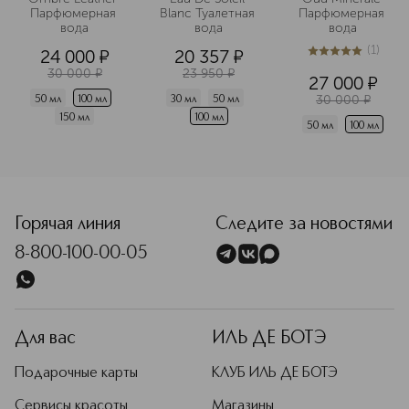
Парфюмерная 
Blanc Туалетная 
Парфюмерная 
вода
вода
вода
(
1
)
24 000
¤
20 357
¤
5
из
5
1
30 000
¤
23 950
¤
27 000
¤
30 000
¤
50 мл
100 мл
30 мл
50 мл
150 мл
100 мл
50 мл
100 мл
<p class="MsoNormal"><span style="font-size: 12.0pt; line
Горячая линия
Следите за новостями
8-800-100-00-05
Для вас
ИЛЬ ДЕ БОТЭ
Подарочные карты
КЛУБ ИЛЬ ДЕ БОТЭ
Сервисы красоты
Магазины