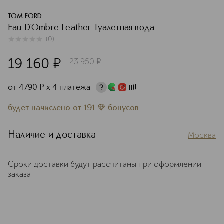
TOM FORD
Eau D'Ombre Leather Туалетная вода
(
0
)
0
из
5
0
19 160
¤
23 950
¤
от
4790
¤
х 4 платежа
будет начислено
от
191
бонусов
Наличие и доставка
Москва
Сроки доставки будут рассчитаны при оформлении
заказа