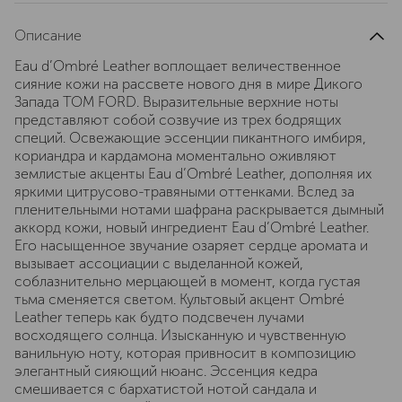
Описание
Eau d’Ombré Leather воплощает величественное
сияние кожи на рассвете нового дня в мире Дикого
Запада TOM FORD. Выразительные верхние ноты
представляют собой созвучие из трех бодрящих
специй. Освежающие эссенции пикантного имбиря,
кориандра и кардамона моментально оживляют
землистые акценты Eau d’Ombré Leather, дополняя их
яркими цитрусово-травяными оттенками. Вслед за
пленительными нотами шафрана раскрывается дымный
аккорд кожи, новый ингредиент Eau d’Ombré Leather.
Его насыщенное звучание озаряет сердце аромата и
вызывает ассоциации с выделанной кожей,
соблазнительно мерцающей в момент, когда густая
тьма сменяется светом. Культовый акцент Ombré
Leather теперь как будто подсвечен лучами
восходящего солнца. Изысканную и чувственную
ванильную ноту, которая привносит в композицию
элегантный сияющий нюанс. Эссенция кедра
смешивается с бархатистой нотой сандала и