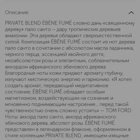
Описание
PRIVATE BLEND ÉBÈNE FUMÉ словно дань «священному
дереву» пало санто – дару тропических деревьев
амазонии. Эти деревья обладают сверхъестественной
силой. Композиция ÉBÈNE FUMÉ состоит из нот дерева
пало санто в сочетании с абсолютом масла ладанника,
черного перца, эссенцией хвойного дегтя,
неоабсолютом розы и элегантным, соблазнительным
аккордом африканского эбенового дерева.
Благородные ноты кожи придают аромату глубину,
излучают мистическую энергию и гармонию. «Я хотел
создать аромат, передающий медитативное
состояние. ÉBÈNE FUMÉ обладает особым
магнетизмом, воздействующим на сознание и
мгновенно поднимающим настроение… перед такой
чувственностью очень сложно устоять» — TOM FORD.
Ноты: аккорд пало санто, аккорд африканского
эбенового дерева, абсолют розы. ÉBÈNE FUMÉ
представлен в легендарном флаконе, оформленном в
стиле коллекции PRIVATE BLEND, имеющем изящные