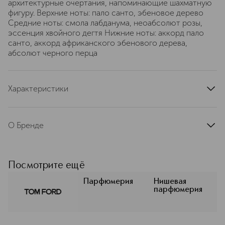
архитектурные очертания, напоминающие шахматную
фигуру. Верхние ноты: пало санто, эбеновое дерево
Средние ноты: смола лабданума, неоабсолют розы,
эссенция хвойного дегтя Нижние ноты: аккорд пало
санто, аккорд африканского эбенового дерева,
абсолют черного перца
Характеристики
артикул
T95P010000
О Бренде
Каждый аромат TOM FORD (Том
Форд) — уникальное воплощение
современной роскоши. В коллекции
Посмотрите ещё
макияжа TOM FORD BEAUTY
COSMETICS представлены сочные
Парфюмерия
Нишевая
парфюмерия
сексуальные оттенки продуктов для
макияжа лица, глаз и губ.
Восхитительный спектр насыщенных
оттенков, от чувственных