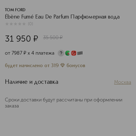
TOM FORD
Ébène Fumé Eau De Parfum Парфюмерная вода
(
0
)
0
из
5
0
31 950
¤
35 500
¤
от
7987
¤
х 4 платежа
будет начислено
от
319
бонусов
Наличие и доставка
Москва
Сроки доставки будут рассчитаны при оформлении
заказа