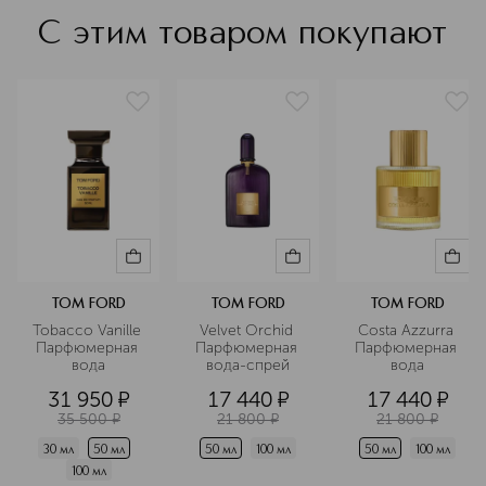
нейтральных до соблазнительно
С этим товаром покупают
смелых, дает возможность любой
женщине подчеркнуть свою
естественную красоту и выразить
неповторимую индивидуальность.
Подробнее
TOM FORD
TOM FORD
TOM FORD
Tobacco Vanille 
Velvet Orchid 
Costa Azzurra 
Парфюмерная 
Парфюмерная 
Парфюмерная 
вода
вода-спрей
вода
31 950
¤
17 440
¤
17 440
¤
35 500
¤
21 800
¤
21 800
¤
30 мл
50 мл
50 мл
100 мл
50 мл
100 мл
100 мл