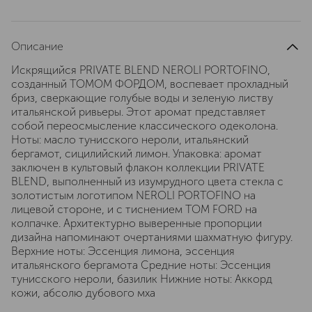
Описание
Искрящийся PRIVATE BLEND NEROLI PORTOFINO,
созданный ТОМОМ ФОРДОМ, воспевает прохладный
бриз, сверкающие голубые воды и зеленую листву
итальянской ривьеры. Этот аромат представляет
собой переосмысление классического одеколона.
Ноты: масло тунисского нероли, итальянский
бергамот, сицилийский лимон. Упаковка: аромат
заключен в культовый флакон коллекции PRIVATE
BLEND, выполненный из изумрудного цвета стекла с
золотистым логотипом NEROLI PORTOFINO на
лицевой стороне, и с тиснением TOM FORD на
колпачке. Архитектурно выверенные пропорции
дизайна напоминают очертаниями шахматную фигуру.
Верхние ноты: Эссенция лимона, эссенция
итальянского бергамота Средние ноты: Эссенция
тунисского нероли, базилик Нижние ноты: Аккорд
кожи, абсолю дубового мха