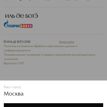
© ИЛЬ ДЕ БОТЭ
2026
Карта сайта
Политика в отношении обработки персональных данных и
конфиденциальности
Пользовательское соглашение и правила применения рекомендательных
технологий
Ведомость СОУТ
Ваш город
В КОРЗИНУ
КУПИТЬ СЕЙЧАС
Москва
Мы используем cookie-файлы и сервисы веб-аналитики. Они
необходимы для улучшения работы сайта. Подробнее –
OK