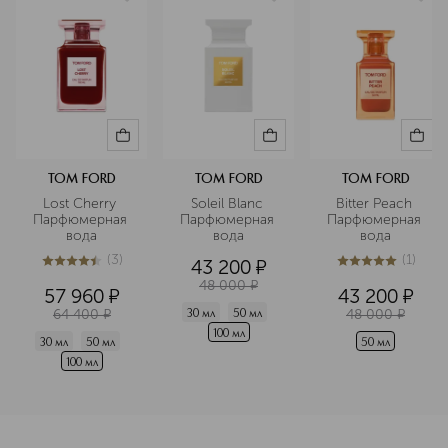
TOM FORD
TOM FORD
TOM FORD
Lost Cherry 
Soleil Blanc 
Bitter Peach 
Парфюмерная 
Парфюмерная 
Парфюмерная 
вода
вода
вода
(
3
)
(
1
)
43 200
¤
4.4
из
5
3
5
из
5
1
48 000
¤
57 960
¤
43 200
¤
64 400
¤
48 000
¤
30 мл
50 мл
100 мл
30 мл
50 мл
50 мл
100 мл
<p class="MsoNormal"><span style="font-size: 12.0pt; line